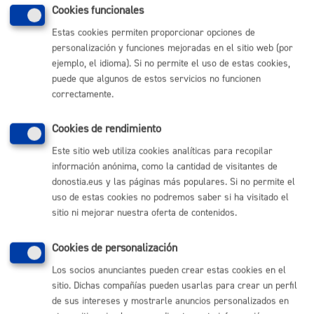
MÁQUINA
Cookies funcionales
Estas cookies permiten proporcionar opciones de
personalización y funciones mejoradas en el sitio web (por
Volver al índice
Volver atrás
ejemplo, el idioma). Si no permite el uso de estas cookies,
puede que algunos de estos servicios no funcionen
correctamente.
Comunícate con el Ayuntamiento de Donostia / San
Cookies de rendimiento
Sebastián
Este sitio web utiliza cookies analíticas para recopilar
(gratuito desde Donostia / San Sebastián)
010
información anónima, como la cantidad de visitantes de
(+34) 943 481 000
donostia.eus y las páginas más populares. Si no permite el
Buzón de la ciudadanía
uso de estas cookies no podremos saber si ha visitado el
Informar de un error en la web
sitio ni mejorar nuestra oferta de contenidos.
Cookies de personalización
Enlaces útiles
Los socios anunciantes pueden crear estas cookies en el
Ofertas de empleo
sitio. Dichas compañías pueden usarlas para crear un perfil
Perfil del contratante
de sus intereses y mostrarle anuncios personalizados en
Sede electrónica