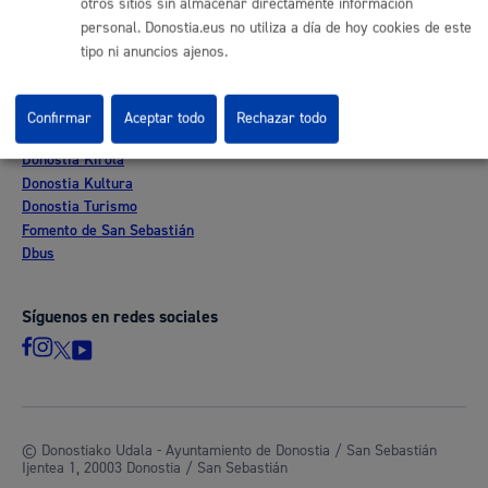
otros sitios sin almacenar directamente información
Mapas - GeoDonostia
personal. Donostia.eus no utiliza a día de hoy cookies de este
Sala de prensa
tipo ni anuncios ajenos.
Mapa web
Confirmar
Aceptar todo
Rechazar todo
Otras páginas web corporativas
Donostia Kirola
Donostia Kultura
Donostia Turismo
Fomento de San Sebastián
Dbus
Síguenos en redes sociales
© Donostiako Udala - Ayuntamiento de Donostia / San Sebastián
Ijentea 1, 20003 Donostia / San Sebastián