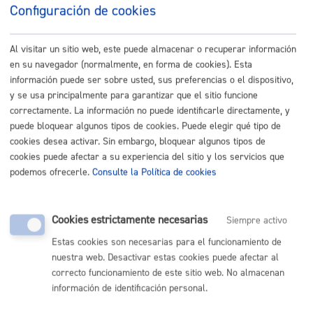
Configuración de cookies
Listado completo de Trámites
Busco actividades de ocio y cultura
Al visitar un sitio web, este puede almacenar o recuperar información
en su navegador (normalmente, en forma de cookies). Esta
Acceso a Zona de Bajas Emisiones (ZBE) a matrículas
información puede ser sobre usted, sus preferencias o el dispositivo,
y se usa principalmente para garantizar que el sitio funcione
extranjeras
correctamente. La información no puede identificarle directamente, y
puede bloquear algunos tipos de cookies. Puede elegir qué tipo de
ONLINE
cookies desea activar. Sin embargo, bloquear algunos tipos de
PRESENCIAL
cookies puede afectar a su experiencia del sitio y los servicios que
TELÉFONO
podemos ofrecerle.
Consulte la Política de cookies
MÁQUINA
Inscripciones: actividades relacionadas con Cooperación,
Cookies estrictamente necesarias
Siempre activo
Derechos Humanos y Diversidad Cultural
Estas cookies son necesarias para el funcionamiento de
nuestra web. Desactivar estas cookies puede afectar al
ONLINE
correcto funcionamiento de este sitio web. No almacenan
PRESENCIAL
información de identificación personal.
TELÉFONO