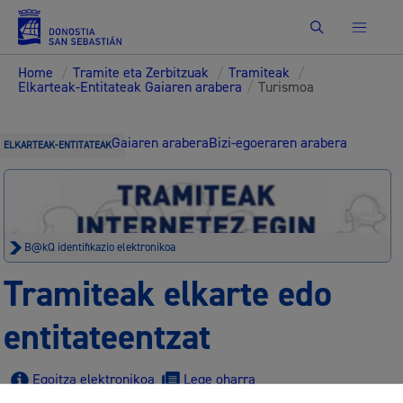
Bilatu
Home
/
Tramite eta Zerbitzuak
/
Tramiteak
/
Elkarteak-Entitateak Gaiaren arabera
/
Turismoa
Gaiaren arabera
Bizi-egoeraren arabera
ELKARTEAK-ENTITATEAK
B@kQ identifikazio elektronikoa
Tramiteak elkarte edo
entitateentzat
Egoitza elektronikoa
Lege oharra