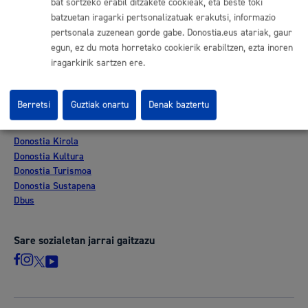
bat sortzeko erabil ditzakete cookieak, eta beste toki
Lan eskaintza
batzuetan iragarki pertsonalizatuak erakutsi, informazio
Kontratatzailaren profila
pertsonala zuzenean gorde gabe. Donostia.eus atariak, gaur
Egoitza elektronikoa
egun, ez du mota horretako cookierik erabiltzen, ezta inoren
Mapak - GeoDonostia
iragarkirik sartzen ere.
Prentsa aretoa
Web-mapa
Berretsi
Guztiak onartu
Denak baztertu
Beste webgune korporatibo batzuk
Donostia Kirola
Donostia Kultura
Donostia Turismoa
Donostia Sustapena
Dbus
Sare sozialetan jarrai gaitzazu