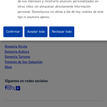
de sus intereses y mostrarle anuncios personalizados en
Perfil del contratante
otros sitios sin almacenar directamente información
Sede electrónica
personal. Donostia.eus no utiliza a día de hoy cookies de este
Mapas - GeoDonostia
tipo ni anuncios ajenos.
Sala de prensa
Mapa web
Confirmar
Aceptar todo
Rechazar todo
Otras páginas web corporativas
Donostia Kirola
Donostia Kultura
Donostia Turismo
Fomento de San Sebastián
Dbus
Síguenos en redes sociales