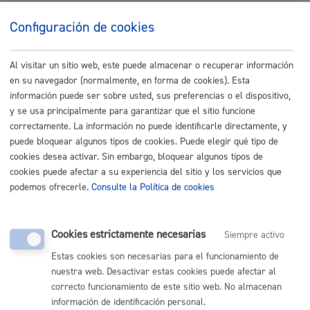
Buscar
Configuración de cookies
Listado completo de Trámites
Al visitar un sitio web, este puede almacenar o recuperar información
Turismo
en su navegador (normalmente, en forma de cookies). Esta
información puede ser sobre usted, sus preferencias o el dispositivo,
y se usa principalmente para garantizar que el sitio funcione
Autorización para ocupar la vía pública con actividades,
correctamente. La información no puede identificarle directamente, y
eventos,...
* Online con certificado electrónico
puede bloquear algunos tipos de cookies. Puede elegir qué tipo de
cookies desea activar. Sin embargo, bloquear algunos tipos de
ONLINE
cookies puede afectar a su experiencia del sitio y los servicios que
PRESENCIAL
podemos ofrecerle.
Consulte la Política de cookies
TELÉFONO
MÁQUINA
Cookies estrictamente necesarias
Siempre activo
Autorización para ocupar la vía pública con vehículo o
Estas cookies son necesarias para el funcionamiento de
accesos puntuales
* Online con certificado electrónico
nuestra web. Desactivar estas cookies puede afectar al
correcto funcionamiento de este sitio web. No almacenan
ONLINE
información de identificación personal.