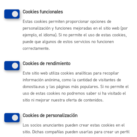
PRESENCIAL
TELÉFONO
Cookies funcionales
MÁQUINA
Estas cookies permiten proporcionar opciones de
personalización y funciones mejoradas en el sitio web (por
ejemplo, el idioma). Si no permite el uso de estas cookies,
Volver al índice
Volver atrás
puede que algunos de estos servicios no funcionen
correctamente.
Cookies de rendimiento
Comunícate con el Ayuntamiento de Donostia / San
Sebastián
Este sitio web utiliza cookies analíticas para recopilar
información anónima, como la cantidad de visitantes de
(gratuito desde Donostia / San Sebastián)
010
donostia.eus y las páginas más populares. Si no permite el
(+34) 943 481 000
uso de estas cookies no podremos saber si ha visitado el
Buzón de la ciudadanía
sitio ni mejorar nuestra oferta de contenidos.
Informar de un error en la web
Cookies de personalización
Enlaces útiles
Los socios anunciantes pueden crear estas cookies en el
sitio. Dichas compañías pueden usarlas para crear un perfil
Ofertas de empleo