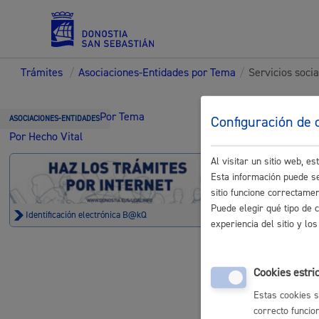
Trámites
/
Asociaciones-Entidades por Tema
/
Servicios socia
Servicios
Trámi
Por Tema
Configuración de 
ASOCIACIONES-ENTIDADES
Por Hecho Vital
Entid
Al visitar un sitio web, 
Padrón y asuntos personales
Esta información puede se
sitio funcione correctame
Puede elegir qué tipo de 
Identificación electrónica B@kQ
experiencia del sitio y l
Servicios sociales
Servicios 
Cookies estri
Estas cookies s
Personas ma
correcto funcio