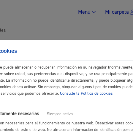
Menú
Mi carpeta
les
tes para Asociaciones-
cookies
ades
este puede almacenar o recuperar información en su navegador (normalmente,
Impuestos y multa
r sobre usted, sus preferencias o el dispositivo, y se usa principalmente pa
nte. La información no puede identificarle directamente, y puede bloquear alg
Buscar
cookies desea activar. Sin embargo, bloquear algunos tipos de cookies puede
os servicios que podemos ofrecerle.
Consulte la Política de cookies
Vivienda y urban
sociales
ctamente necesarias
Siempre activo
on necesarias para el funcionamiento de nuestra web. Desactivar estas cook
yores, dependencia, discapacidad
namiento de este sitio web. No almacenan información de identificación perso