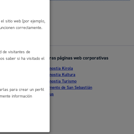
 residuos y medioambiente
el sitio web (por ejemplo,
funcionen correctamente.
d de visitantes de
Otras páginas web corporativas
s saber si ha visitado el
Donostia Kirola
nte
Donostia Kultura
Donostia Turismo
co y empleo
tia
Fomento de San Sebastián
rlas para crear un perfil
Dbus
amente información
humanos y convivencia