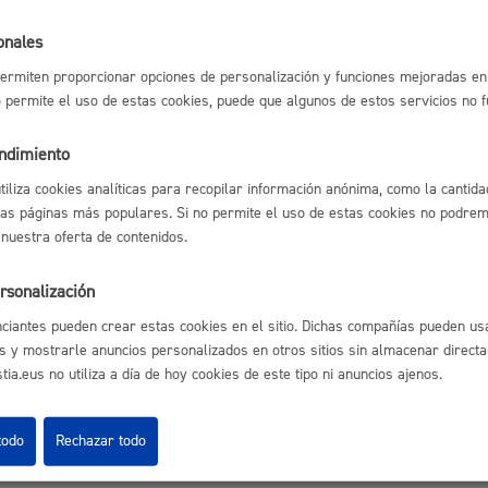
Espacio público,
onales
l índice
Volver atrás
ermiten proporcionar opciones de personalización y funciones mejoradas en 
no permite el uso de estas cookies, puede que algunos de estos servicios no 
endimiento
Euskera
utiliza cookies analíticas para recopilar información anónima, como la cantida
astián
Enlaces útiles
las páginas más populares. Si no permite el uso de estas cookies no podremo
 nuestra oferta de contenidos.
Ofertas de empleo
Perfil del contrata
rsonalización
Sede electrónica
Desarrollo económi
Mapas - GeoDonos
ciantes pueden crear estas cookies en el sitio. Dichas compañías pueden usa
Sala de prensa
s y mostrarle anuncios personalizados en otros sitios sin almacenar direct
Mapa web
ia.eus no utiliza a día de hoy cookies de este tipo ni anuncios ajenos.
Igualdad, derechos 
todo
Rechazar todo