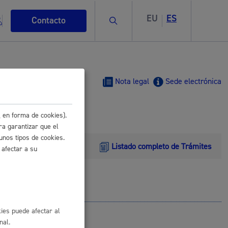
EU
ES
Buscar
Contacto
Nota legal
Sede electrónica
 en forma de cookies).
s
ra garantizar que el
unos tipos de cookies.
Listado completo de Trámites
 afectar a su
ismo
ies puede afectar al
nal.