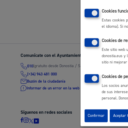
Movilidad
Cookies funci
Volver a
Estas cookies p
el idioma). Si 
Cookies de r
Seguridad ciudadana y emergencias
Este sitio web 
Comunícate con el Ayuntamiento de Donostia / San Seb
donostia.eus y 
sitio ni mejorar
(gratuito desde Donostia / San Sebastián)
010
(+34) 943 481 000
Cookies de pe
Salud Pública, animales y consumo
Buzón de la ciudadanía
Los socios anun
Informar de un error en la web
de sus interese
personal. Donost
Síguenos en redes sociales
Infancia y juventud
Confirmar
Aceptar 