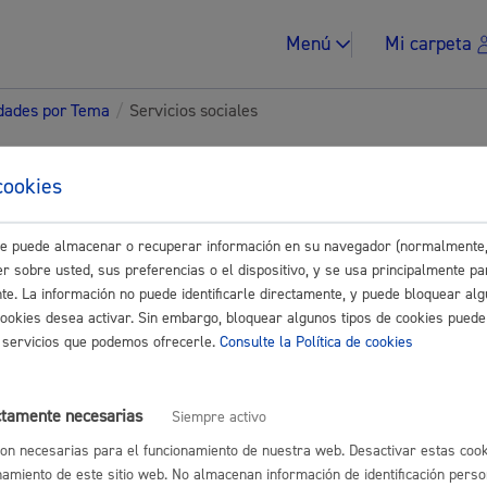
Menú
Mi carpeta
idades por Tema
/
Servicios sociales
tes para Asociaciones-
cookies
ades
este puede almacenar o recuperar información en su navegador (normalmente,
Impuestos y multa
r sobre usted, sus preferencias o el dispositivo, y se usa principalmente pa
nte. La información no puede identificarle directamente, y puede bloquear alg
Buscar
cookies desea activar. Sin embargo, bloquear algunos tipos de cookies puede
os servicios que podemos ofrecerle.
Consulte la Política de cookies
Vivienda y urban
sociales
ctamente necesarias
Siempre activo
on necesarias para el funcionamiento de nuestra web. Desactivar estas cook
yores, dependencia, discapacidad
namiento de este sitio web. No almacenan información de identificación perso