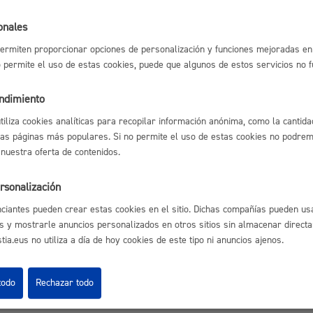
Espacio público,
onales
l índice
Volver atrás
ermiten proporcionar opciones de personalización y funciones mejoradas en 
no permite el uso de estas cookies, puede que algunos de estos servicios no 
endimiento
Euskera
utiliza cookies analíticas para recopilar información anónima, como la cantida
astián
Enlaces útiles
las páginas más populares. Si no permite el uso de estas cookies no podremo
 nuestra oferta de contenidos.
Ofertas de empleo
Perfil del contrata
rsonalización
Sede electrónica
Desarrollo económi
Mapas - GeoDonos
ciantes pueden crear estas cookies en el sitio. Dichas compañías pueden usa
Sala de prensa
s y mostrarle anuncios personalizados en otros sitios sin almacenar direct
Mapa web
ia.eus no utiliza a día de hoy cookies de este tipo ni anuncios ajenos.
Igualdad, derechos 
todo
Rechazar todo