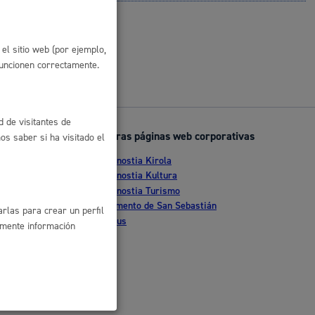
 residuos y medioambiente
el sitio web (por ejemplo,
funcionen correctamente.
d de visitantes de
Otras páginas web corporativas
s saber si ha visitado el
Donostia Kirola
nte
Donostia Kultura
Donostia Turismo
co y empleo
tia
Fomento de San Sebastián
rlas para crear un perfil
Dbus
amente información
humanos y convivencia