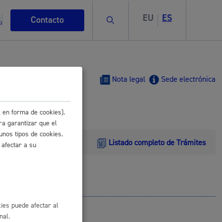
EU
ES
Buscar
Contacto
Nota legal
Sede electrónica
 en forma de cookies).
s
ra garantizar que el
unos tipos de cookies.
Listado completo de Trámites
 afectar a su
ismo
ies puede afectar al
nal.