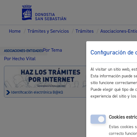
Home
/
Trámites y Servicios
/
Trámites
/
Asociaciones-Ent
Servicios
Trámi
Por Tema
Configuración de 
ASOCIACIONES-ENTIDADES
Por Hecho Vital
Entid
Al visitar un sitio web, 
Padrón y asuntos personales
Esta información puede se
sitio funcione correctame
Puede elegir qué tipo de 
Identificación electrónica B@kQ
experiencia del sitio y l
Servicios sociales
Servicios 
Cookies estri
Estas cookies s
Personas ma
correcto funcio