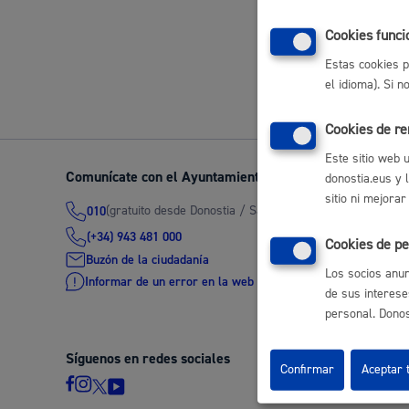
Movilidad
Cookies funci
Volver a
Estas cookies p
el idioma). Si 
Cookies de r
Seguridad ciudadana y emergencias
Este sitio web 
Comunícate con el Ayuntamiento de Donostia / San Seb
donostia.eus y 
sitio ni mejorar
(gratuito desde Donostia / San Sebastián)
010
(+34) 943 481 000
Cookies de pe
Salud Pública, animales y consumo
Buzón de la ciudadanía
Los socios anun
Informar de un error en la web
de sus interese
personal. Donost
Síguenos en redes sociales
Infancia y juventud
Confirmar
Aceptar 