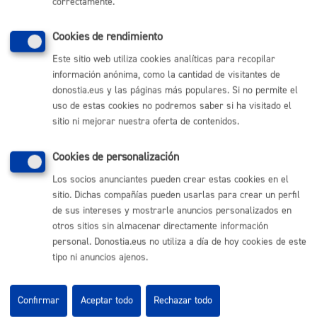
correctamente.
Buzón de la ciudadanía
Informar de un error en la web
Cookies de rendimiento
Este sitio web utiliza cookies analíticas para recopilar
Enlaces útiles
información anónima, como la cantidad de visitantes de
donostia.eus y las páginas más populares. Si no permite el
Ofertas de empleo
uso de estas cookies no podremos saber si ha visitado el
Perfil del contratante
sitio ni mejorar nuestra oferta de contenidos.
Sede electrónica
Mapas - GeoDonostia
Sala de prensa
Cookies de personalización
Mapa web
Los socios anunciantes pueden crear estas cookies en el
sitio. Dichas compañías pueden usarlas para crear un perfil
Otras páginas web corporativas
de sus intereses y mostrarle anuncios personalizados en
otros sitios sin almacenar directamente información
Donostia Kirola
personal. Donostia.eus no utiliza a día de hoy cookies de este
Donostia Kultura
tipo ni anuncios ajenos.
Donostia Turismo
Fomento de San Sebastián
Dbus
Confirmar
Aceptar todo
Rechazar todo