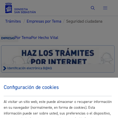
Buscar
Trámites
/
Empresas por Tema
/
Seguridad ciudadana
Por Tema
Por Hecho Vital
EMPRESAS
Identificación electrónica B@kQ
Trámites para Empresas
Configuración de cookies
Sede electrónica
Nota legal
Al visitar un sitio web, este puede almacenar o recuperar información
Buscar
en su navegador (normalmente, en forma de cookies). Esta
información puede ser sobre usted, sus preferencias o el dispositivo,
Listado completo de Trámites