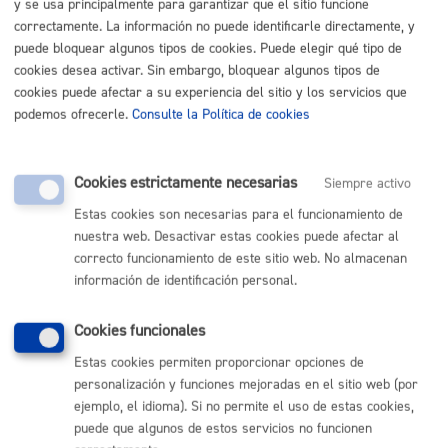
y se usa principalmente para garantizar que el sitio funcione
correctamente. La información no puede identificarle directamente, y
puede bloquear algunos tipos de cookies. Puede elegir qué tipo de
cookies desea activar. Sin embargo, bloquear algunos tipos de
Seguridad ciudadana
cookies puede afectar a su experiencia del sitio y los servicios que
podemos ofrecerle.
Consulte la Política de cookies
Denuncias
Cookies estrictamente necesarias
Siempre activo
Depósito Municipal de Vehículos
Estas cookies son necesarias para el funcionamiento de
nuestra web. Desactivar estas cookies puede afectar al
correcto funcionamiento de este sitio web. No almacenan
Volver al índice
Volver atrás
información de identificación personal.
Cookies funcionales
Comunícate con el Ayuntamiento de Donostia / San
Estas cookies permiten proporcionar opciones de
Sebastián
personalización y funciones mejoradas en el sitio web (por
ejemplo, el idioma). Si no permite el uso de estas cookies,
(gratuito desde Donostia / San Sebastián)
010
puede que algunos de estos servicios no funcionen
(+34) 943 481 000