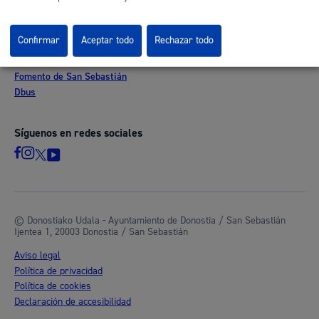
Otras páginas web corporativas
Donostia Kirola
Confirmar
Aceptar todo
Rechazar todo
Donostia Kultura
Donostia Turismo
Fomento de San Sebastián
Dbus
Síguenos en redes sociales
© Donostiako Udala - Ayuntamiento de Donostia / San Sebastián
Ijentea 1, 20003 Donostia / San Sebastián
Aviso legal
Política de privacidad
Política de cookies
Declaración de accesibilidad