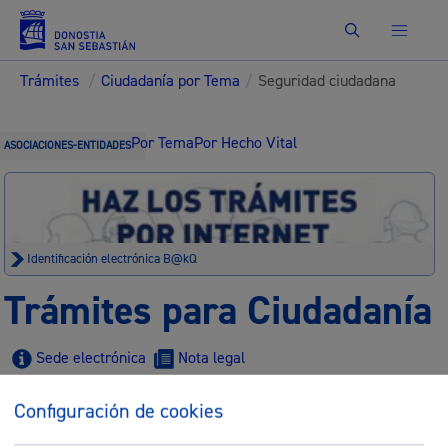
Buscar
Trámites
/
Ciudadanía por Tema
/
Seguridad ciudadana
Por Tema
Por Hecho Vital
ASOCIACIONES-ENTIDADES
Identificación electrónica B@kQ
Trámites para Ciudadanía
Sede electrónica
Nota legal
Configuración de cookies
Buscar
Listado completo de Trámites