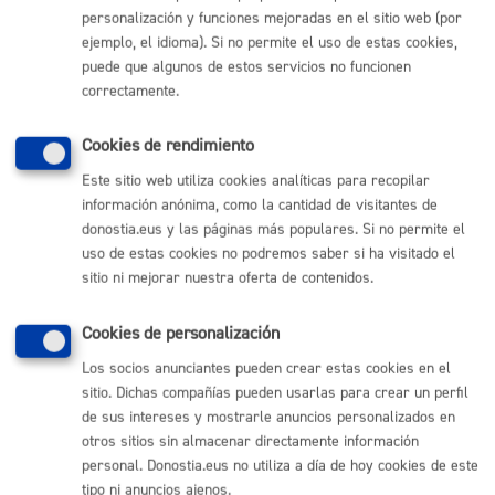
personalización y funciones mejoradas en el sitio web (por
ejemplo, el idioma). Si no permite el uso de estas cookies,
puede que algunos de estos servicios no funcionen
Comunícate con el Ayuntamiento de Donostia / San
Sebastián
correctamente.
(gratuito desde Donostia / San Sebastián)
010
Cookies de rendimiento
(+34) 943 481 000
Este sitio web utiliza cookies analíticas para recopilar
Buzón de la ciudadanía
información anónima, como la cantidad de visitantes de
Informar de un error en la web
donostia.eus y las páginas más populares. Si no permite el
uso de estas cookies no podremos saber si ha visitado el
sitio ni mejorar nuestra oferta de contenidos.
Enlaces útiles
Ofertas de empleo
Cookies de personalización
Perfil del contratante
Los socios anunciantes pueden crear estas cookies en el
Sede electrónica
Mapas - GeoDonostia
sitio. Dichas compañías pueden usarlas para crear un perfil
Sala de prensa
de sus intereses y mostrarle anuncios personalizados en
Mapa web
otros sitios sin almacenar directamente información
personal. Donostia.eus no utiliza a día de hoy cookies de este
tipo ni anuncios ajenos.