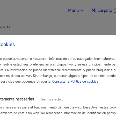
Menú
Mi carpeta
uncias
tes para Empresas
cookies
este puede almacenar o recuperar información en su navegador (normalmente,
Impuestos y multa
Buscar
r sobre usted, sus preferencias o el dispositivo, y se usa principalmente pa
nte. La información no puede identificarle directamente, y puede bloquear alg
s
cookies desea activar. Sin embargo, bloquear algunos tipos de cookies puede
os servicios que podemos ofrecerle.
Consulte la Política de cookies
or Infracciones urbanísticas: obras o actividades
* Online con certif
Vivienda y urban
ctamente necesarias
Siempre activo
on necesarias para el funcionamiento de nuestra web. Desactivar estas cook
namiento de este sitio web. No almacenan información de identificación perso