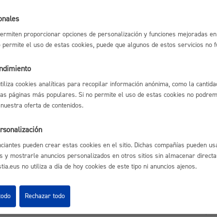
l índice
Volver atrás
Espacio público,
onales
ermiten proporcionar opciones de personalización y funciones mejoradas en 
no permite el uso de estas cookies, puede que algunos de estos servicios no 
astián
Enlaces útiles
endimiento
Euskera
Ofertas de empleo
utiliza cookies analíticas para recopilar información anónima, como la cantida
Perfil del contrata
las páginas más populares. Si no permite el uso de estas cookies no podremo
Sede electrónica
 nuestra oferta de contenidos.
Mapas - GeoDonos
Sala de prensa
rsonalización
Mapa web
Desarrollo económi
ciantes pueden crear estas cookies en el sitio. Dichas compañías pueden usa
s y mostrarle anuncios personalizados en otros sitios sin almacenar direct
ia.eus no utiliza a día de hoy cookies de este tipo ni anuncios ajenos.
Igualdad, derechos 
todo
Rechazar todo
Aviso legal
Pol
 Ijentea 1,