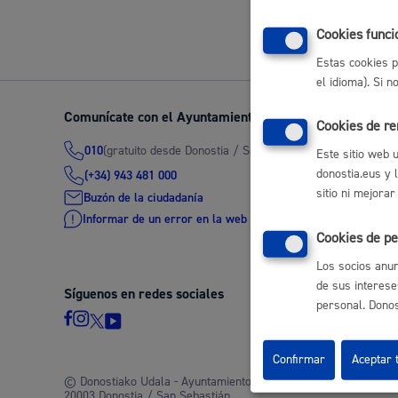
Volver a
Movilidad
Cookies funci
Estas cookies p
el idioma). Si 
Comunícate con el Ayuntamiento de Donostia / San Seb
Cookies de r
Seguridad ciudadana y emergencias
(gratuito desde Donostia / San Sebastián)
010
Este sitio web 
donostia.eus y 
(+34) 943 481 000
sitio ni mejorar
Buzón de la ciudadanía
Informar de un error en la web
Cookies de pe
Salud Pública, animales y consumo
Los socios anun
de sus interese
Síguenos en redes sociales
personal. Donost
Infancia y juventud
Confirmar
Aceptar 
© Donostiako Udala - Ayuntamiento de Donostia / San Sebastián
20003 Donostia / San Sebastián