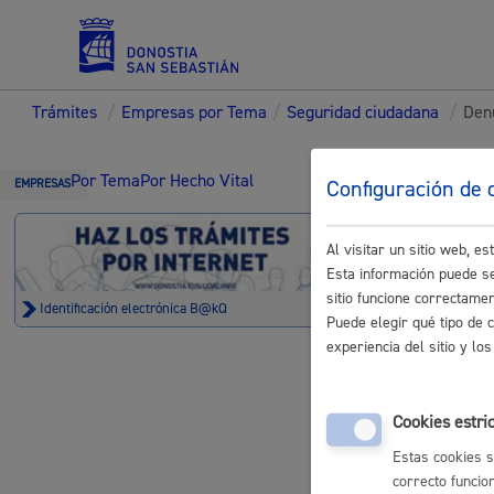
Trámites
/
Empresas por Tema
/
Seguridad ciudadana
/
Den
Servicios
Trámi
Por Tema
Por Hecho Vital
Configuración de 
EMPRESAS
Al visitar un sitio web, 
Padrón y asuntos personales
Esta información puede se
sitio funcione correctame
Identificación electrónica B@kQ
Denuncia
Puede elegir qué tipo de 
experiencia del sitio y l
Denuncias p
Servicios sociales
Cookies estri
Estas cookies s
correcto funcio