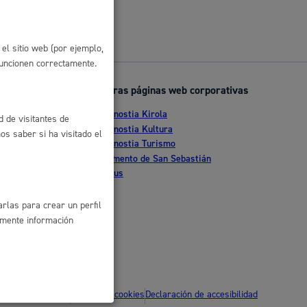
 residuos y medioambiente
el sitio web (por ejemplo,
funcionen correctamente.
Otras páginas web corporativas
Donostia Kirola
d de visitantes de
nte
Donostia Kultura
s saber si ha visitado el
Donostia Turismo
tia
Fomento de San Sebastián
Dbus
co y empleo
rlas para crear un perfil
amente información
humanos y convivencia
ítica de privacidad
Política de cookies
Declaración de accesibilidad