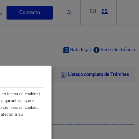
EU
ES
Buscar
Contacto
Nota legal
Sede electrónica
Listado completo de Trámites
s
 en forma de cookies).
ra garantizar que el
unos tipos de cookies.
ismo
 afectar a su