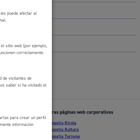
 residuos y medioambiente
ies puede afectar al
nal.
el sitio web (por ejemplo,
funcionen correctamente.
d de visitantes de
s saber si ha visitado el
co y empleo
Otras páginas web corporativas
rlas para crear un perfil
Donostia Kirola
humanos y convivencia
amente información
nte
Donostia Kultura
Donostia Turismo