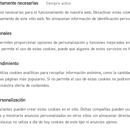
ctamente necesarias
Siempre activo
Espacio público,
Ferias
on necesarias para el funcionamiento de nuestra web. Desactivar estas cook
namiento de este sitio web. No almacenan información de identificación perso
 y ejecución urbanística
onales
autorizaciones en vía pública
ermiten proporcionar opciones de personalización y funciones mejoradas en 
Euskera
no permite el uso de estas cookies, puede que algunos de estos servicios no 
endimiento
l índice
Volver atrás
utiliza cookies analíticas para recopilar información anónima, como la cantida
las páginas más populares. Si no permite el uso de estas cookies no podremo
Desarrollo económi
 nuestra oferta de contenidos.
rsonalización
astián
Enlaces útiles
ciantes pueden crear estas cookies en el sitio. Dichas compañías pueden usa
Ofertas de empleo
Igualdad, derechos 
s y mostrarle anuncios personalizados en otros sitios sin almacenar direct
Perfil del contrata
ia.eus no utiliza a día de hoy cookies de este tipo ni anuncios ajenos.
Sede electrónica