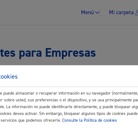
Menú
Mi carpeta
tes para Empresas
Impuestos y multa
Buscar
cookies
este puede almacenar o recuperar información en su navegador (normalmente,
- Autorizaciones
r sobre usted, sus preferencias o el dispositivo, y se usa principalmente pa
nte. La información no puede identificarle directamente, y puede bloquear alg
Vivienda y urban
cookies desea activar. Sin embargo, bloquear algunos tipos de cookies puede
 en comercios y empresas
os servicios que podemos ofrecerle.
Consulte la Política de cookies
viendas y locales