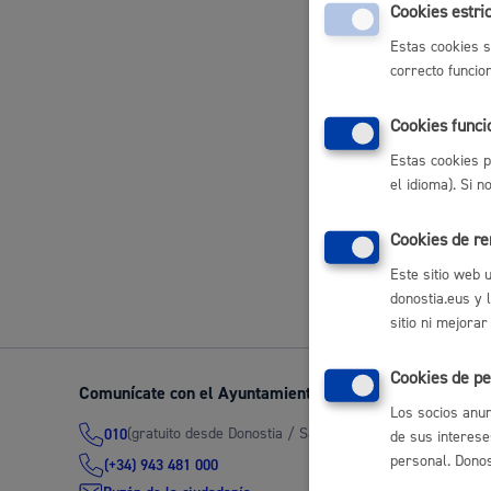
Cookies estri
Movilidad
Mercados y 
Estas cookies s
correcto funcio
Planeamiento
Cookies funci
Servicios y 
Estas cookies p
Seguridad ciudadana y emergencias
el idioma). Si 
Cookies de r
Volver a
Este sitio web 
donostia.eus y 
Salud Pública, animales y consumo
sitio ni mejorar
Cookies de pe
Comunícate con el Ayuntamiento de Donostia / San Seb
Los socios anun
(gratuito desde Donostia / San Sebastián)
010
Infancia y juventud
de sus interese
personal. Donost
(+34) 943 481 000