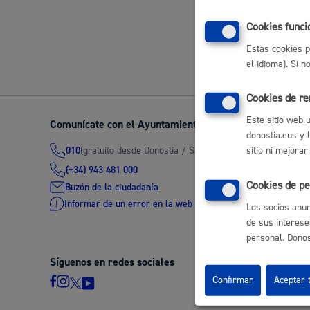
Movilidad
Cookies funci
Volver a
Estas cookies p
el idioma). Si 
Cookies de r
Seguridad ciudadana y emergencias
Este sitio web 
Comunícate con el Ayuntamiento de Donostia / San Seb
donostia.eus y 
(gratuito desde Donostia / San Sebastián)
010
sitio ni mejorar
(+34) 943 481 000
Cookies de pe
Buzón de la ciudadanía
Salud Pública, animales y consumo
Informar de un error en la web
Los socios anun
de sus interese
personal. Donost
Síguenos en redes sociales
Infancia y juventud
Confirmar
Aceptar 