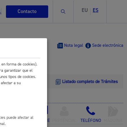
EU
ES
Buscar
Contacto
Nota legal
Sede electrónica
 en forma de cookies).
s
ra garantizar que el
unos tipos de cookies.
Listado completo de Trámites
 afectar a su
ismo
ies puede afectar al
ONLINE
PRESENCIAL
TELÉFONO
MÁQUINA
nal.