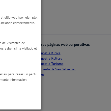
 residuos y medioambiente
el sitio web (por ejemplo,
funcionen correctamente.
d de visitantes de
Otras páginas web corporativas
s saber si ha visitado el
Donostia Kirola
nte
Donostia Kultura
Donostia Turismo
co y empleo
tia
Fomento de San Sebastián
rlas para crear un perfil
Dbus
amente información
humanos y convivencia