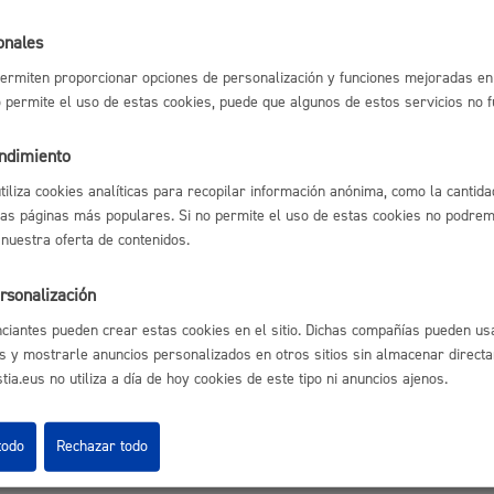
Espacio público,
onales
l índice
Volver atrás
ermiten proporcionar opciones de personalización y funciones mejoradas en 
no permite el uso de estas cookies, puede que algunos de estos servicios no 
endimiento
Euskera
utiliza cookies analíticas para recopilar información anónima, como la cantida
astián
Enlaces útiles
las páginas más populares. Si no permite el uso de estas cookies no podremo
Ofertas de empleo
 nuestra oferta de contenidos.
Perfil del contrata
Sede electrónica
rsonalización
Desarrollo económi
Mapas - GeoDonos
ciantes pueden crear estas cookies en el sitio. Dichas compañías pueden usa
Sala de prensa
s y mostrarle anuncios personalizados en otros sitios sin almacenar direct
Mapa web
ia.eus no utiliza a día de hoy cookies de este tipo ni anuncios ajenos.
Igualdad, derechos 
todo
Rechazar todo