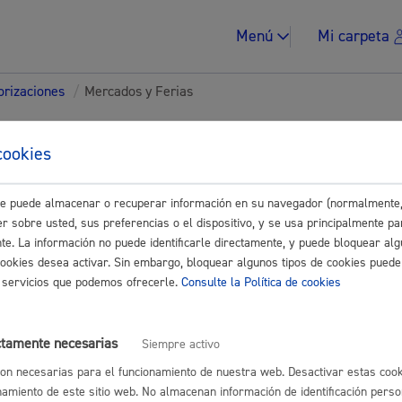
Menú
Mi carpeta
torizaciones
/
Mercados y Ferias
tes para Asociaciones-
cookies
ades
este puede almacenar o recuperar información en su navegador (normalmente,
Impuestos y multa
r sobre usted, sus preferencias o el dispositivo, y se usa principalmente pa
nte. La información no puede identificarle directamente, y puede bloquear alg
Buscar
cookies desea activar. Sin embargo, bloquear algunos tipos de cookies puede
os servicios que podemos ofrecerle.
Consulte la Política de cookies
y Ferias
Vivienda y urban
ctamente necesarias
Siempre activo
de puesto en el Mercado de segunda mano: Donostiatruk
on necesarias para el funcionamiento de nuestra web. Desactivar estas cook
namiento de este sitio web. No almacenan información de identificación perso