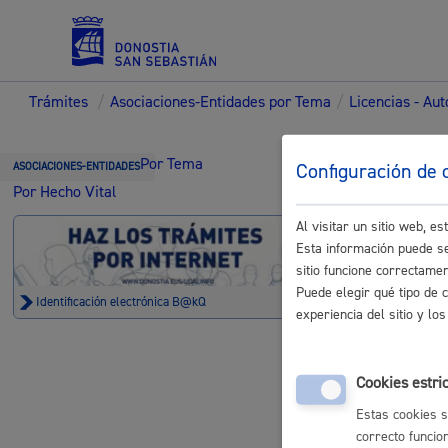
Trámites
/
Asociaciones-Entidades por Tema
/
Licencias - Au
Servicios
Trámi
Por Tema
Configuración de 
ASOCIACIONES-ENTIDADES
Por Hecho Vital
Entid
Al visitar un sitio web, 
Padrón y asuntos personales
Esta información puede se
sitio funcione correctame
Puede elegir qué tipo de 
Identificación electrónica B@kQ
experiencia del sitio y l
Mercados 
Servicios sociales
Cookies estri
Solicitud 
Estas cookies s
correcto funcio