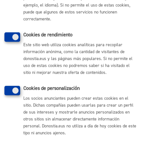
ejemplo, el idioma). Si no permite el uso de estas cookies,
Comunícate con el Ayuntamiento de Donostia / San
Sebastián
puede que algunos de estos servicios no funcionen
correctamente.
(gratuito desde Donostia / San Sebastián)
010
(+34) 943 481 000
Cookies de rendimiento
Buzón de la ciudadanía
Este sitio web utiliza cookies analíticas para recopilar
Informar de un error en la web
información anónima, como la cantidad de visitantes de
donostia.eus y las páginas más populares. Si no permite el
uso de estas cookies no podremos saber si ha visitado el
Enlaces útiles
sitio ni mejorar nuestra oferta de contenidos.
Ofertas de empleo
Perfil del contratante
Cookies de personalización
Sede electrónica
Mapas - GeoDonostia
Los socios anunciantes pueden crear estas cookies en el
Sala de prensa
sitio. Dichas compañías pueden usarlas para crear un perfil
Mapa web
de sus intereses y mostrarle anuncios personalizados en
otros sitios sin almacenar directamente información
personal. Donostia.eus no utiliza a día de hoy cookies de este
Otras páginas web corporativas
tipo ni anuncios ajenos.
Donostia Kirola