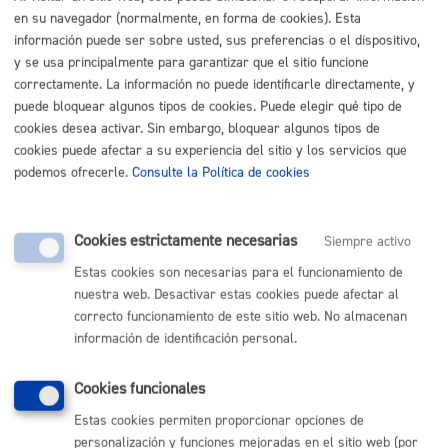
en su navegador (normalmente, en forma de cookies). Esta
Buscar
información puede ser sobre usted, sus preferencias o el dispositivo,
Listado completo de Trámites
y se usa principalmente para garantizar que el sitio funcione
correctamente. La información no puede identificarle directamente, y
Edificios, viviendas y locales
puede bloquear algunos tipos de cookies. Puede elegir qué tipo de
cookies desea activar. Sin embargo, bloquear algunos tipos de
cookies puede afectar a su experiencia del sitio y los servicios que
Consultas y certificados urbanísticos
* Online con certificado
podemos ofrecerle.
Consulte la Política de cookies
electrónico
ONLINE
Cookies estrictamente necesarias
Siempre activo
PRESENCIAL
Estas cookies son necesarias para el funcionamiento de
TELÉFONO
nuestra web. Desactivar estas cookies puede afectar al
MÁQUINA
correcto funcionamiento de este sitio web. No almacenan
información de identificación personal.
Volver al índice
Volver atrás
Cookies funcionales
Estas cookies permiten proporcionar opciones de
personalización y funciones mejoradas en el sitio web (por