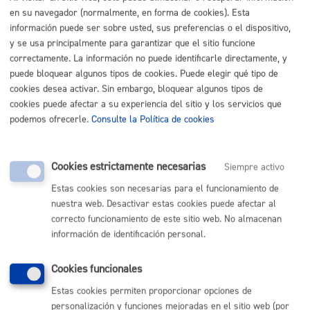
en su navegador (normalmente, en forma de cookies). Esta
Buscar
información puede ser sobre usted, sus preferencias o el dispositivo,
Listado completo de Trámites
y se usa principalmente para garantizar que el sitio funcione
correctamente. La información no puede identificarle directamente, y
Edificios, viviendas y locales
puede bloquear algunos tipos de cookies. Puede elegir qué tipo de
cookies desea activar. Sin embargo, bloquear algunos tipos de
cookies puede afectar a su experiencia del sitio y los servicios que
Consultas y certificados urbanísticos
* Online con certificado
podemos ofrecerle.
Consulte la Política de cookies
electrónico
ONLINE
Cookies estrictamente necesarias
Siempre activo
PRESENCIAL
Estas cookies son necesarias para el funcionamiento de
TELÉFONO
nuestra web. Desactivar estas cookies puede afectar al
MÁQUINA
correcto funcionamiento de este sitio web. No almacenan
información de identificación personal.
Volver al índice
Volver atrás
Cookies funcionales
Estas cookies permiten proporcionar opciones de
personalización y funciones mejoradas en el sitio web (por