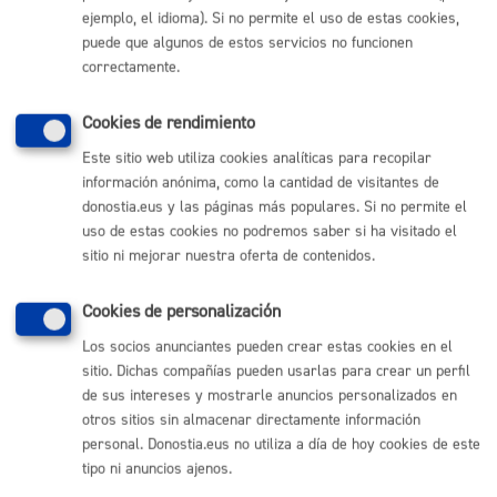
ejemplo, el idioma). Si no permite el uso de estas cookies,
Comunícate con el Ayuntamiento de Donostia / San
Sebastián
puede que algunos de estos servicios no funcionen
correctamente.
(gratuito desde Donostia / San Sebastián)
010
(+34) 943 481 000
Cookies de rendimiento
Buzón de la ciudadanía
Este sitio web utiliza cookies analíticas para recopilar
Informar de un error en la web
información anónima, como la cantidad de visitantes de
donostia.eus y las páginas más populares. Si no permite el
uso de estas cookies no podremos saber si ha visitado el
Enlaces útiles
sitio ni mejorar nuestra oferta de contenidos.
Ofertas de empleo
Perfil del contratante
Cookies de personalización
Sede electrónica
Mapas - GeoDonostia
Los socios anunciantes pueden crear estas cookies en el
Sala de prensa
sitio. Dichas compañías pueden usarlas para crear un perfil
Mapa web
de sus intereses y mostrarle anuncios personalizados en
otros sitios sin almacenar directamente información
personal. Donostia.eus no utiliza a día de hoy cookies de este
Otras páginas web corporativas
tipo ni anuncios ajenos.
Donostia Kirola