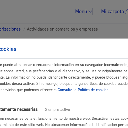
Menú
Mi carpeta
torizaciones
/
Actividades en comercios y empresas
tes para Asociaciones-
cookies
ades
este puede almacenar o recuperar información en su navegador (normalmente,
Impuestos y multa
r sobre usted, sus preferencias o el dispositivo, y se usa principalmente pa
nte. La información no puede identificarle directamente, y puede bloquear alg
Buscar
cookies desea activar. Sin embargo, bloquear algunos tipos de cookies puede
os servicios que podemos ofrecerle.
Consulte la Política de cookies
es en comercios y empresas
Vivienda y urban
ctamente necesarias
Siempre activo
rcicio de actividad clasificada
* Online con certificado electrónico
on necesarias para el funcionamiento de nuestra web. Desactivar estas cook
namiento de este sitio web. No almacenan información de identificación perso