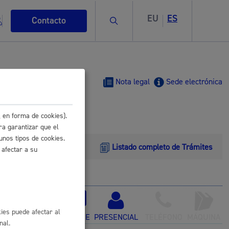
EU
ES
Buscar
Contacto
Nota legal
Sede electrónica
 en forma de cookies).
s
ra garantizar que el
unos tipos de cookies.
Listado completo de Trámites
 afectar a su
ismo
ies puede afectar al
ONLINE
PRESENCIAL
TELÉFONO
MÁQUINA
nal.