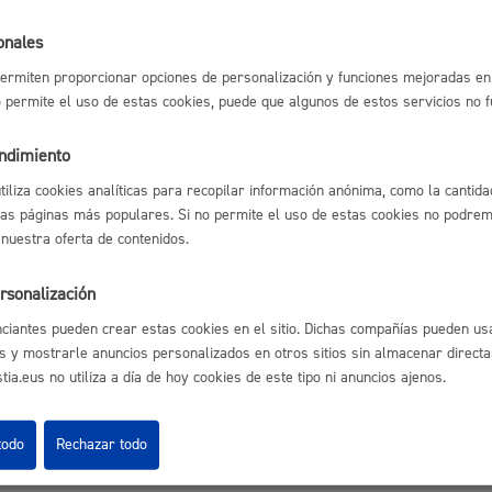
Espacio público,
onales
l índice
Volver atrás
ermiten proporcionar opciones de personalización y funciones mejoradas en 
no permite el uso de estas cookies, puede que algunos de estos servicios no 
endimiento
Euskera
utiliza cookies analíticas para recopilar información anónima, como la cantida
astián
Enlaces útiles
las páginas más populares. Si no permite el uso de estas cookies no podremo
Ofertas de empleo
 nuestra oferta de contenidos.
Perfil del contrata
Sede electrónica
rsonalización
Desarrollo económi
Mapas - GeoDonos
ciantes pueden crear estas cookies en el sitio. Dichas compañías pueden usa
Sala de prensa
s y mostrarle anuncios personalizados en otros sitios sin almacenar direct
Mapa web
ia.eus no utiliza a día de hoy cookies de este tipo ni anuncios ajenos.
Igualdad, derechos 
todo
Rechazar todo