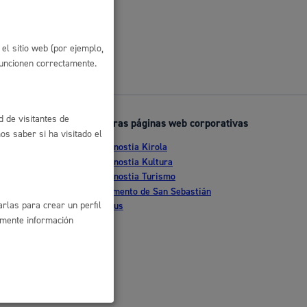
 residuos y medioambiente
el sitio web (por ejemplo,
funcionen correctamente.
d de visitantes de
Otras páginas web corporativas
s saber si ha visitado el
Donostia Kirola
nte
Donostia Kultura
Donostia Turismo
co y empleo
tia
Fomento de San Sebastián
rlas para crear un perfil
Dbus
amente información
humanos y convivencia