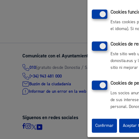
Movilidad
Cookies funci
Volver a
Estas cookies p
el idioma). Si 
Cookies de r
Seguridad ciudadana y emergencias
Este sitio web 
Comunícate con el Ayuntamiento de Donostia / San Seb
donostia.eus y 
(gratuito desde Donostia / San Sebastián)
010
sitio ni mejorar
(+34) 943 481 000
Cookies de pe
Buzón de la ciudadanía
Salud Pública, animales y consumo
Informar de un error en la web
Los socios anun
de sus interese
personal. Donost
Síguenos en redes sociales
Infancia y juventud
Confirmar
Aceptar 