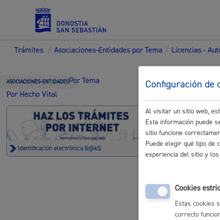
Trámites
/
Asociaciones-Entidades por Tema
/
Licencias - Au
Servicios
Trámi
Por Tema
Configuración de 
ASOCIACIONES-ENTIDADES
Por Hecho Vital
Entid
Al visitar un sitio web, 
Padrón y asuntos personales
Esta información puede se
sitio funcione correctame
Puede elegir qué tipo de 
Identificación electrónica B@kQ
experiencia del sitio y l
Actividad
Servicios sociales
Cookies estri
Baja de eje
Estas cookies s
correcto funcio