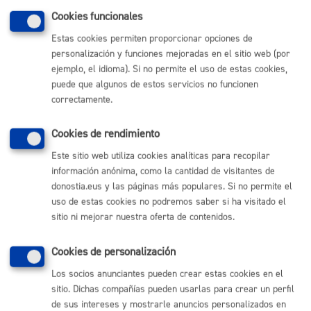
Servicios y autorizaciones en vía pública
Cookies funcionales
Estas cookies permiten proporcionar opciones de
personalización y funciones mejoradas en el sitio web (por
ejemplo, el idioma). Si no permite el uso de estas cookies,
Volver al índice
Volver atrás
puede que algunos de estos servicios no funcionen
correctamente.
Comunícate con el Ayuntamiento de Donostia / San
Cookies de rendimiento
Sebastián
Este sitio web utiliza cookies analíticas para recopilar
(gratuito desde Donostia / San Sebastián)
010
información anónima, como la cantidad de visitantes de
(+34) 943 481 000
donostia.eus y las páginas más populares. Si no permite el
uso de estas cookies no podremos saber si ha visitado el
Buzón de la ciudadanía
sitio ni mejorar nuestra oferta de contenidos.
Informar de un error en la web
Cookies de personalización
Enlaces útiles
Los socios anunciantes pueden crear estas cookies en el
Ofertas de empleo
sitio. Dichas compañías pueden usarlas para crear un perfil
Perfil del contratante
de sus intereses y mostrarle anuncios personalizados en