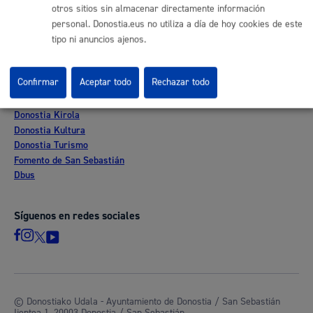
Sede electrónica
otros sitios sin almacenar directamente información
Mapas - GeoDonostia
personal. Donostia.eus no utiliza a día de hoy cookies de este
Sala de prensa
tipo ni anuncios ajenos.
Mapa web
Confirmar
Aceptar todo
Rechazar todo
Otras páginas web corporativas
Donostia Kirola
Donostia Kultura
Donostia Turismo
Fomento de San Sebastián
Dbus
Síguenos en redes sociales
© Donostiako Udala - Ayuntamiento de Donostia / San Sebastián
Ijentea 1, 20003 Donostia / San Sebastián