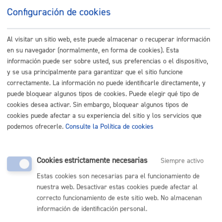
Configuración de cookies
Sede electrónica
Nota legal
Al visitar un sitio web, este puede almacenar o recuperar información
Buscar
en su navegador (normalmente, en forma de cookies). Esta
Listado completo de Trámites
información puede ser sobre usted, sus preferencias o el dispositivo,
y se usa principalmente para garantizar que el sitio funcione
correctamente. La información no puede identificarle directamente, y
puede bloquear algunos tipos de cookies. Puede elegir qué tipo de
Licencias - Autorizaciones
cookies desea activar. Sin embargo, bloquear algunos tipos de
cookies puede afectar a su experiencia del sitio y los servicios que
podemos ofrecerle.
Consulte la Política de cookies
Actividades en comercios y empresas
Edificios, viviendas y locales
Cookies estrictamente necesarias
Siempre activo
Estas cookies son necesarias para el funcionamiento de
Mercados y Ferias
nuestra web. Desactivar estas cookies puede afectar al
correcto funcionamiento de este sitio web. No almacenan
Planeamiento y ejecución urbanística
información de identificación personal.