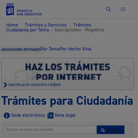
Buscar
Home
/
Trámites y Servicios
/
Trámites
/
Ciudadanía por Tema
/
Inscripciones - Registros
Por Tema
Por Hecho Vital
ASOCIACIONES-ENTIDADES
Identificación electrónica B@kQ
Trámites para Ciudadanía
Sede electrónica
Nota legal
Buscar