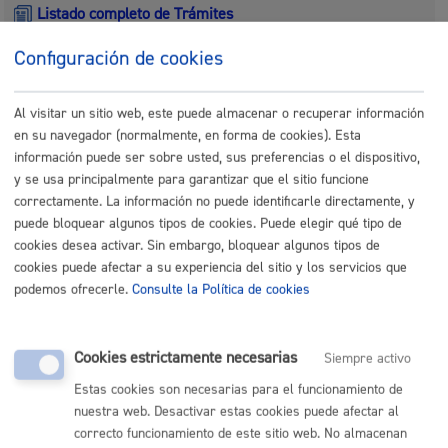
Listado completo de Trámites
Configuración de cookies
Inscripciones - Registros
Al visitar un sitio web, este puede almacenar o recuperar información
en su navegador (normalmente, en forma de cookies). Esta
Actividades relacionadas con Consumo y Medio
información puede ser sobre usted, sus preferencias o el dispositivo,
Ambiente
y se usa principalmente para garantizar que el sitio funcione
correctamente. La información no puede identificarle directamente, y
Actividades relacionadas con Cultura, Euskera y
puede bloquear algunos tipos de cookies. Puede elegir qué tipo de
Deporte
cookies desea activar. Sin embargo, bloquear algunos tipos de
cookies puede afectar a su experiencia del sitio y los servicios que
podemos ofrecerle.
Consulte la Política de cookies
Actividades relacionadas con Educación y Juventud
Actividades relacionadas con Igualdad, Cooperación,
Cookies estrictamente necesarias
Siempre activo
Derechos Humanos y Diversidad Cultural
Estas cookies son necesarias para el funcionamiento de
nuestra web. Desactivar estas cookies puede afectar al
Actividades relacionadas con la Escuela de Música y
Danza
correcto funcionamiento de este sitio web. No almacenan