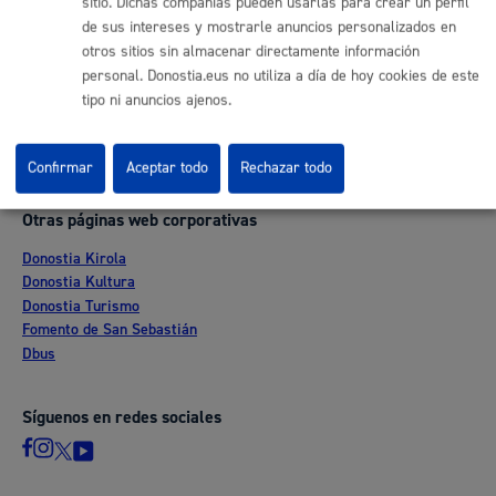
sitio. Dichas compañías pueden usarlas para crear un perfil
de sus intereses y mostrarle anuncios personalizados en
Ofertas de empleo
otros sitios sin almacenar directamente información
Perfil del contratante
personal. Donostia.eus no utiliza a día de hoy cookies de este
Sede electrónica
tipo ni anuncios ajenos.
Mapas - GeoDonostia
Sala de prensa
Mapa web
Confirmar
Aceptar todo
Rechazar todo
Otras páginas web corporativas
Donostia Kirola
Donostia Kultura
Donostia Turismo
Fomento de San Sebastián
Dbus
Síguenos en redes sociales