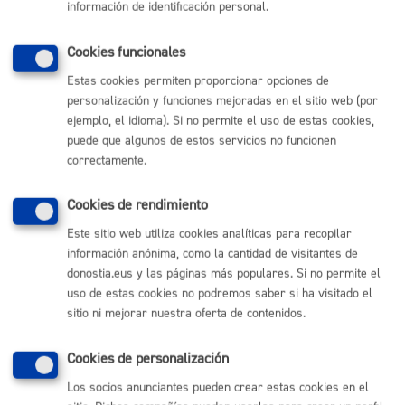
información de identificación personal.
Registros
Cookies funcionales
Estas cookies permiten proporcionar opciones de
Sorteos
personalización y funciones mejoradas en el sitio web (por
ejemplo, el idioma). Si no permite el uso de estas cookies,
puede que algunos de estos servicios no funcionen
Volver al índice
Volver atrás
correctamente.
Cookies de rendimiento
Comunícate con el Ayuntamiento de Donostia / San
Este sitio web utiliza cookies analíticas para recopilar
Sebastián
información anónima, como la cantidad de visitantes de
donostia.eus y las páginas más populares. Si no permite el
(gratuito desde Donostia / San Sebastián)
010
uso de estas cookies no podremos saber si ha visitado el
(+34) 943 481 000
sitio ni mejorar nuestra oferta de contenidos.
Buzón de la ciudadanía
Informar de un error en la web
Cookies de personalización
Los socios anunciantes pueden crear estas cookies en el
Enlaces útiles