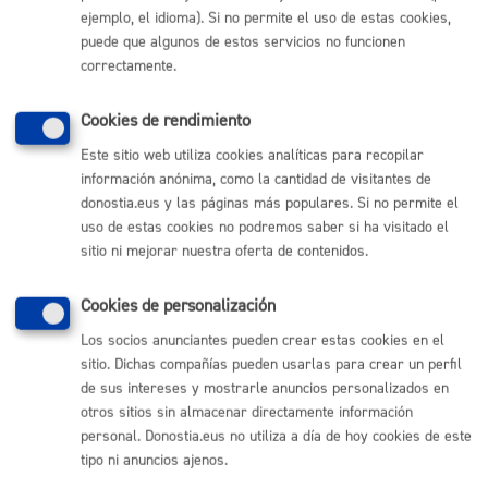
ejemplo, el idioma). Si no permite el uso de estas cookies,
Comunícate con el Ayuntamiento de Donostia / San
Sebastián
puede que algunos de estos servicios no funcionen
correctamente.
(gratuito desde Donostia / San Sebastián)
010
(+34) 943 481 000
Cookies de rendimiento
Buzón de la ciudadanía
Este sitio web utiliza cookies analíticas para recopilar
Informar de un error en la web
información anónima, como la cantidad de visitantes de
donostia.eus y las páginas más populares. Si no permite el
uso de estas cookies no podremos saber si ha visitado el
Enlaces útiles
sitio ni mejorar nuestra oferta de contenidos.
Ofertas de empleo
Perfil del contratante
Cookies de personalización
Sede electrónica
Mapas - GeoDonostia
Los socios anunciantes pueden crear estas cookies en el
Sala de prensa
sitio. Dichas compañías pueden usarlas para crear un perfil
Mapa web
de sus intereses y mostrarle anuncios personalizados en
otros sitios sin almacenar directamente información
personal. Donostia.eus no utiliza a día de hoy cookies de este
Otras páginas web corporativas
tipo ni anuncios ajenos.
Donostia Kirola