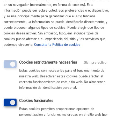
en su navegador (normalmente, en forma de cookies). Esta
Buscar
información puede ser sobre usted, sus preferencias o el dispositivo,
Listado completo de Trámites
y se usa principalmente para garantizar que el sitio funcione
correctamente. La información no puede identificarle directamente, y
Registros
puede bloquear algunos tipos de cookies. Puede elegir qué tipo de
cookies desea activar. Sin embargo, bloquear algunos tipos de
cookies puede afectar a su experiencia del sitio y los servicios que
Registro de Entidades Ciudadanas
* Online con certificado
podemos ofrecerle.
Consulte la Política de cookies
electrónico
ONLINE
Cookies estrictamente necesarias
Siempre activo
PRESENCIAL
Estas cookies son necesarias para el funcionamiento de
TELÉFONO
nuestra web. Desactivar estas cookies puede afectar al
MÁQUINA
correcto funcionamiento de este sitio web. No almacenan
información de identificación personal.
Volver al índice
Volver atrás
Cookies funcionales
Estas cookies permiten proporcionar opciones de
personalización y funciones mejoradas en el sitio web (por