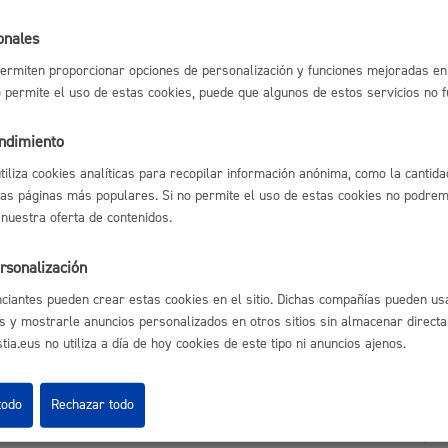
l índice
Volver atrás
Espacio público,
onales
ermiten proporcionar opciones de personalización y funciones mejoradas en 
no permite el uso de estas cookies, puede que algunos de estos servicios no 
astián
Enlaces útiles
endimiento
Euskera
Ofertas de empleo
utiliza cookies analíticas para recopilar información anónima, como la cantida
Perfil del contrata
las páginas más populares. Si no permite el uso de estas cookies no podremo
Sede electrónica
 nuestra oferta de contenidos.
Mapas - GeoDonos
Sala de prensa
rsonalización
Mapa web
Desarrollo económi
ciantes pueden crear estas cookies en el sitio. Dichas compañías pueden usa
s y mostrarle anuncios personalizados en otros sitios sin almacenar direct
ia.eus no utiliza a día de hoy cookies de este tipo ni anuncios ajenos.
Igualdad, derechos 
todo
Rechazar todo
Aviso legal
Pol
 Ijentea 1,