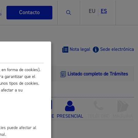
EU
ES
Buscar
Contacto
Nota legal
Sede electrónica
 en forma de cookies).
Listado completo de Trámites
s
ra garantizar que el
unos tipos de cookies.
 afectar a su
ismo
ONLINE
PRESENCIAL
TELÉFONO
MÁQUINA
ies puede afectar al
nal.