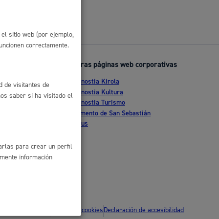
 residuos y medioambiente
el sitio web (por ejemplo,
funcionen correctamente.
Otras páginas web corporativas
Donostia Kirola
d de visitantes de
nte
Donostia Kultura
s saber si ha visitado el
Donostia Turismo
tia
Fomento de San Sebastián
Dbus
co y empleo
rlas para crear un perfil
amente información
humanos y convivencia
ítica de privacidad
Política de cookies
Declaración de accesibilidad