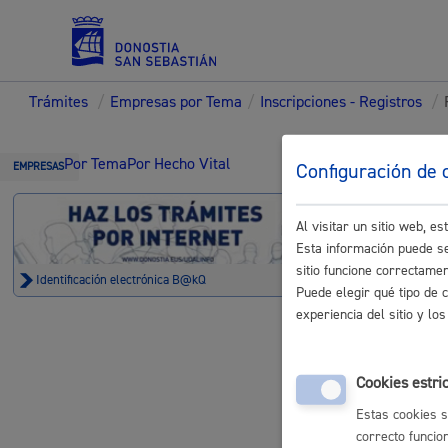
Trámites
/
Empresas por Tema
/
Inscripciones - Registros
/
Servicios
Trámi
Por Tema
Por Hecho Vital
Configuración de 
EMPRESAS
Al visitar un sitio web, 
Padrón y asuntos personales
Esta información puede se
sitio funcione correctame
Identificación electrónica B@kQ
Registros
Puede elegir qué tipo de 
experiencia del sitio y l
Inscripción
Servicios sociales
Cookies estri
Estas cookies s
correcto funcio