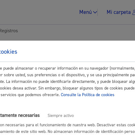
Menú
Mi carpeta
Registros
tes para Empresas
cookies
este puede almacenar o recuperar información en su navegador (normalmente,
Impuestos y multa
Buscar
r sobre usted, sus preferencias o el dispositivo, y se usa principalmente pa
nte. La información no puede identificarle directamente, y puede bloquear alg
cookies desea activar. Sin embargo, bloquear algunos tipos de cookies puede
os servicios que podemos ofrecerle.
Consulte la Política de cookies
 en el Registro sanitario
* Online con certificado electrónico
Vivienda y urban
ctamente necesarias
Siempre activo
on necesarias para el funcionamiento de nuestra web. Desactivar estas cook
namiento de este sitio web. No almacenan información de identificación perso