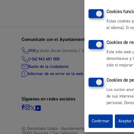
Volver a
Movilidad
Cookies funci
Estas cookies p
el idioma). Si 
Comunícate con el Ayuntamiento de Donostia / San Seb
Cookies de r
Seguridad ciudadana y emergencias
(gratuito desde Donostia / San Sebastián)
010
Este sitio web 
donostia.eus y 
(+34) 943 481 000
sitio ni mejorar
Buzón de la ciudadanía
Informar de un error en la web
Cookies de pe
Salud Pública, animales y consumo
Los socios anun
de sus interese
Síguenos en redes sociales
personal. Donost
Infancia y juventud
Confirmar
Aceptar 
© Donostiako Udala - Ayuntamiento de Donostia / San Sebastián
20003 Donostia / San Sebastián