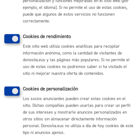
personalización y funciones mejoradas en el sitio web (por
ejemplo, el idioma). Si no permite el uso de estas cookies,
Comunícate con el Ayuntamiento de Donostia / San
puede que algunos de estos servicios no funcionen
Sebastián
correctamente.
(gratuito desde Donostia / San Sebastián)
010
Cookies de rendimiento
(+34) 943 481 000
Buzón de la ciudadanía
Este sitio web utiliza cookies analíticas para recopilar
Informar de un error en la web
información anónima, como la cantidad de visitantes de
donostia.eus y las páginas más populares. Si no permite el
uso de estas cookies no podremos saber si ha visitado el
Enlaces útiles
sitio ni mejorar nuestra oferta de contenidos.
Ofertas de empleo
Perfil del contratante
Cookies de personalización
Sede electrónica
Los socios anunciantes pueden crear estas cookies en el
Mapas - GeoDonostia
sitio. Dichas compañías pueden usarlas para crear un perfil
Sala de prensa
de sus intereses y mostrarle anuncios personalizados en
Mapa web
otros sitios sin almacenar directamente información
personal. Donostia.eus no utiliza a día de hoy cookies de este
Otras páginas web corporativas
tipo ni anuncios ajenos.