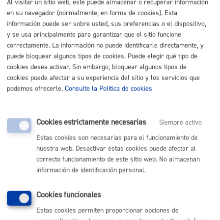
Al visitar un sitio web, este puede almacenar o recuperar información
en su navegador (normalmente, en forma de cookies). Esta
Buscar
información puede ser sobre usted, sus preferencias o el dispositivo,
y se usa principalmente para garantizar que el sitio funcione
Listado completo de Trámites
correctamente. La información no puede identificarle directamente, y
puede bloquear algunos tipos de cookies. Puede elegir qué tipo de
Registros
cookies desea activar. Sin embargo, bloquear algunos tipos de
cookies puede afectar a su experiencia del sitio y los servicios que
Registro de Entidades Ciudadanas
* Online con certificado
podemos ofrecerle.
Consulte la Política de cookies
electrónico
Cookies estrictamente necesarias
ONLINE
Siempre activo
PRESENCIAL
Estas cookies son necesarias para el funcionamiento de
TELÉFONO
nuestra web. Desactivar estas cookies puede afectar al
correcto funcionamiento de este sitio web. No almacenan
MÁQUINA
información de identificación personal.
Cookies funcionales
Volver al índice
Volver atrás
Estas cookies permiten proporcionar opciones de