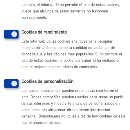
ejemplo, el idioma). Si no permite el uso de estas cookies,
Comunícate con el Ayuntamiento de Donostia / San
Sebastián
puede que algunos de estos servicios no funcionen
correctamente.
(gratuito desde Donostia / San Sebastián)
010
(+34) 943 481 000
Cookies de rendimiento
Buzón de la ciudadanía
Este sitio web utiliza cookies analíticas para recopilar
Informar de un error en la web
información anónima, como la cantidad de visitantes de
donostia.eus y las páginas más populares. Si no permite el
uso de estas cookies no podremos saber si ha visitado el
Enlaces útiles
sitio ni mejorar nuestra oferta de contenidos.
Ofertas de empleo
Perfil del contratante
Cookies de personalización
Sede electrónica
Mapas - GeoDonostia
Los socios anunciantes pueden crear estas cookies en el
Sala de prensa
sitio. Dichas compañías pueden usarlas para crear un perfil
Mapa web
de sus intereses y mostrarle anuncios personalizados en
otros sitios sin almacenar directamente información
personal. Donostia.eus no utiliza a día de hoy cookies de este
Otras páginas web corporativas
tipo ni anuncios ajenos.
Donostia Kirola