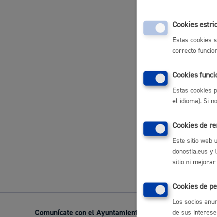
Movilidad
Inscripcio
Cookies estri
Cultural
Estas cookies s
correcto funcio
Inscripción
Cookies funci
Seguridad ciudadana y emergencias
Estas cookies p
Publicació
el idioma). Si 
Cookies de r
Salud Pública, animales y consumo
Este sitio web 
Volver a
donostia.eus y 
sitio ni mejorar
Cookies de pe
Infancia y juventud
Los socios anun
Comunícate con el Ayuntamiento de Donostia / San Seb
de sus interese