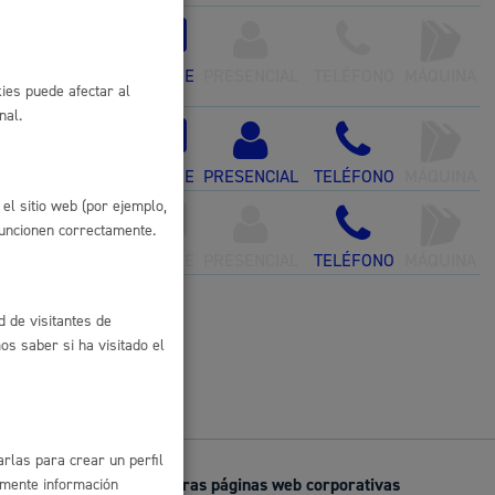
 residuos y medioambiente
 Diversidad
ONLINE
PRESENCIAL
TELÉFONO
MÁQUINA
ies puede afectar al
nal.
 las Mujeres
ONLINE
PRESENCIAL
TELÉFONO
MÁQUINA
el sitio web (por ejemplo,
funcionen correctamente.
ONLINE
PRESENCIAL
TELÉFONO
MÁQUINA
co y empleo
d de visitantes de
s saber si ha visitado el
humanos y convivencia
rlas para crear un perfil
Otras páginas web corporativas
amente información