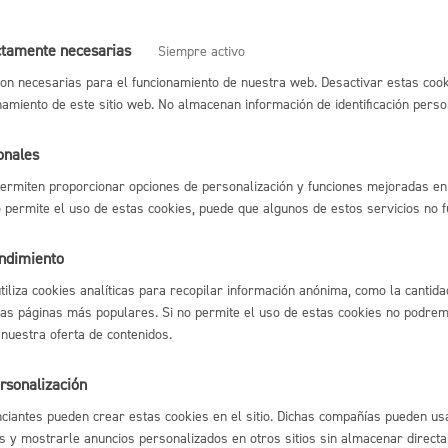
Espacio público,
nes: actividades relacionadas con Cooperación, Derechos Humanos y
ctamente necesarias
Siempre activo
on necesarias para el funcionamiento de nuestra web. Desactivar estas cook
namiento de este sitio web. No almacenan información de identificación perso
 para participar en actividades relacionadas con Igualdad y Casa de
onales
Euskera
ermiten proporcionar opciones de personalización y funciones mejoradas en 
n de actividades en la Agenda solidaria: Donostia Entremundos
no permite el uso de estas cookies, puede que algunos de estos servicios no 
endimiento
Desarrollo económi
utiliza cookies analíticas para recopilar información anónima, como la cantida
l índice
Volver atrás
las páginas más populares. Si no permite el uso de estas cookies no podremo
 nuestra oferta de contenidos.
rsonalización
Igualdad, derechos 
ciantes pueden crear estas cookies en el sitio. Dichas compañías pueden usa
astián
Enlaces útiles
s y mostrarle anuncios personalizados en otros sitios sin almacenar direct