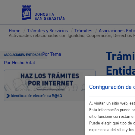
Home
/
Trámites y Servicios
/
Trámites
/
Asociaciones-Ent
Actividades relacionadas con Igualdad, Cooperación, Derechos 
Servicios
Trámi
Por Tema
ASOCIACIONES-ENTIDADES
Por Hecho Vital
Entid
Padrón y asuntos personales
Configuración de 
Identificación electrónica B@kQ
Al visitar un sitio web, 
Actividad
Servicios sociales
Esta información puede se
sitio funcione correctame
Entrega de
Puede elegir qué tipo de 
experiencia del sitio y l