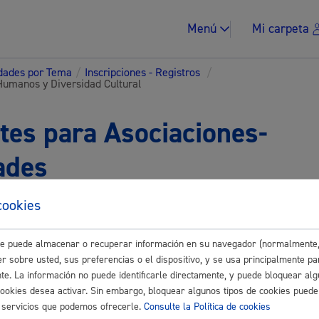
Menú
Mi carpeta
idades por Tema
/
Inscripciones - Registros
/
Humanos y Diversidad Cultural
tes para Asociaciones-
ades
Impuestos y multa
cookies
Buscar
este puede almacenar o recuperar información en su navegador (normalmente,
es relacionadas con Igualdad, Cooperación, Der
Vivienda y urban
r sobre usted, sus preferencias o el dispositivo, y se usa principalmente pa
nte. La información no puede identificarle directamente, y puede bloquear alg
 dibujos: Certamen infantil y juvenil de Arte y Derechos Humanos
cookies desea activar. Sin embargo, bloquear algunos tipos de cookies puede
os servicios que podemos ofrecerle.
Consulte la Política de cookies