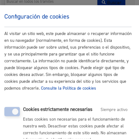
Buscar
Listado completo de Trámites
Configuración de cookies
Actividades relacionadas con Igualdad,
Al visitar un sitio web, este puede almacenar o recuperar información
Cooperación, Derechos Humanos y
en su navegador (normalmente, en forma de cookies). Esta
Diversidad Cultural
información puede ser sobre usted, sus preferencias o el dispositivo,
y se usa principalmente para garantizar que el sitio funcione
Entrega de dibujos: Certamen infantil y juvenil de Arte y
correctamente. La información no puede identificarle directamente, y
Derechos Humanos
puede bloquear algunos tipos de cookies. Puede elegir qué tipo de
cookies desea activar. Sin embargo, bloquear algunos tipos de
ONLINE
cookies puede afectar a su experiencia del sitio y los servicios que
podemos ofrecerle.
Consulte la Política de cookies
PRESENCIAL
TELÉFONO
MÁQUINA
Cookies estrictamente necesarias
Siempre activo
Inscripciones: actividades relacionadas con Cooperación,
Estas cookies son necesarias para el funcionamiento de
nuestra web. Desactivar estas cookies puede afectar al
Derechos Humanos y Diversidad Cultural
correcto funcionamiento de este sitio web. No almacenan