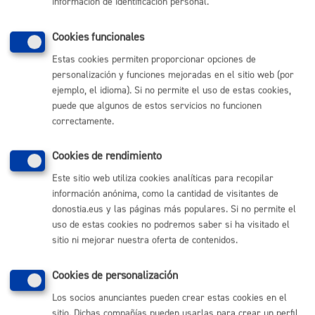
información de identificación personal.
ONLINE
PRESENCIAL
Cookies funcionales
TELÉFONO
Estas cookies permiten proporcionar opciones de
MÁQUINA
personalización y funciones mejoradas en el sitio web (por
ejemplo, el idioma). Si no permite el uso de estas cookies,
puede que algunos de estos servicios no funcionen
Volver al índice
Volver atrás
correctamente.
Cookies de rendimiento
Comunícate con el Ayuntamiento de Donostia / San
Este sitio web utiliza cookies analíticas para recopilar
Sebastián
información anónima, como la cantidad de visitantes de
donostia.eus y las páginas más populares. Si no permite el
(gratuito desde Donostia / San Sebastián)
010
uso de estas cookies no podremos saber si ha visitado el
(+34) 943 481 000
sitio ni mejorar nuestra oferta de contenidos.
Buzón de la ciudadanía
Informar de un error en la web
Cookies de personalización
Los socios anunciantes pueden crear estas cookies en el
Enlaces útiles
sitio. Dichas compañías pueden usarlas para crear un perfil