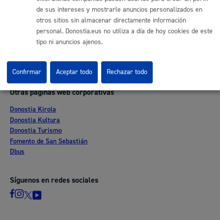
de sus intereses y mostrarle anuncios personalizados en
Ofertas de empleo
otros sitios sin almacenar directamente información
Perfil del contratante
personal. Donostia.eus no utiliza a día de hoy cookies de este
Sede electrónica
tipo ni anuncios ajenos.
Mapas - GeoDonostia
Sala de prensa
Mapa web
Confirmar
Aceptar todo
Rechazar todo
Otras páginas web corporativas
Donostia Kirola
Donostia Kultura
Donostia Turismo
Fomento de San Sebastián
Dbus
Síguenos en redes sociales