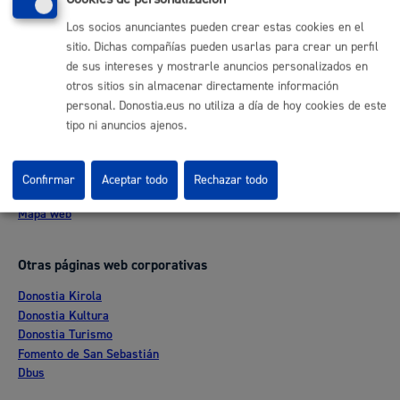
Buzón de la ciudadanía
Los socios anunciantes pueden crear estas cookies en el
Informar de un error en la web
sitio. Dichas compañías pueden usarlas para crear un perfil
de sus intereses y mostrarle anuncios personalizados en
Enlaces útiles
otros sitios sin almacenar directamente información
personal. Donostia.eus no utiliza a día de hoy cookies de este
Ofertas de empleo
tipo ni anuncios ajenos.
Perfil del contratante
Sede electrónica
Mapas - GeoDonostia
Confirmar
Aceptar todo
Rechazar todo
Sala de prensa
Mapa web
Otras páginas web corporativas
Donostia Kirola
Donostia Kultura
Donostia Turismo
Fomento de San Sebastián
Dbus