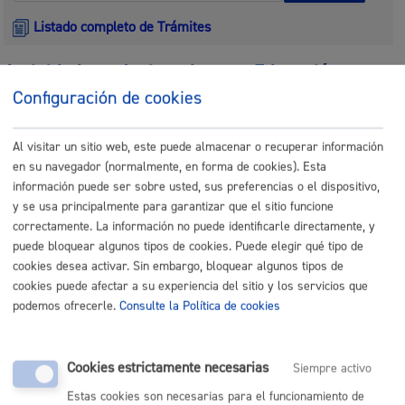
Listado completo de Trámites
Actividades relacionadas con Educación y
Juventud
Configuración de cookies
Entrega de dibujos: Certamen infantil y juvenil de Arte y
Al visitar un sitio web, este puede almacenar o recuperar información
Derechos Humanos
en su navegador (normalmente, en forma de cookies). Esta
información puede ser sobre usted, sus preferencias o el dispositivo,
ONLINE
y se usa principalmente para garantizar que el sitio funcione
PRESENCIAL
correctamente. La información no puede identificarle directamente, y
puede bloquear algunos tipos de cookies. Puede elegir qué tipo de
TELÉFONO
cookies desea activar. Sin embargo, bloquear algunos tipos de
MÁQUINA
cookies puede afectar a su experiencia del sitio y los servicios que
podemos ofrecerle.
Consulte la Política de cookies
Inscripción a conciertos escolares
ONLINE
Cookies estrictamente necesarias
Siempre activo
PRESENCIAL
Estas cookies son necesarias para el funcionamiento de
TELÉFONO