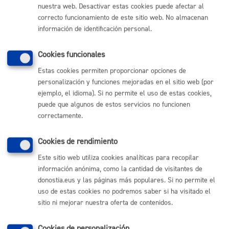
nuestra web. Desactivar estas cookies puede afectar al
MÁQUINA
correcto funcionamiento de este sitio web. No almacenan
información de identificación personal.
Visitas de grupos de escolares al Parque de Bomberos
Cookies funcionales
ONLINE
Estas cookies permiten proporcionar opciones de
PRESENCIAL
personalización y funciones mejoradas en el sitio web (por
TELÉFONO
ejemplo, el idioma). Si no permite el uso de estas cookies,
MÁQUINA
puede que algunos de estos servicios no funcionen
correctamente.
Volver al índice
Volver atrás
Cookies de rendimiento
Este sitio web utiliza cookies analíticas para recopilar
información anónima, como la cantidad de visitantes de
Comunícate con el Ayuntamiento de Donostia / San
donostia.eus y las páginas más populares. Si no permite el
Sebastián
uso de estas cookies no podremos saber si ha visitado el
sitio ni mejorar nuestra oferta de contenidos.
(gratuito desde Donostia / San Sebastián)
010
(+34) 943 481 000
Cookies de personalización