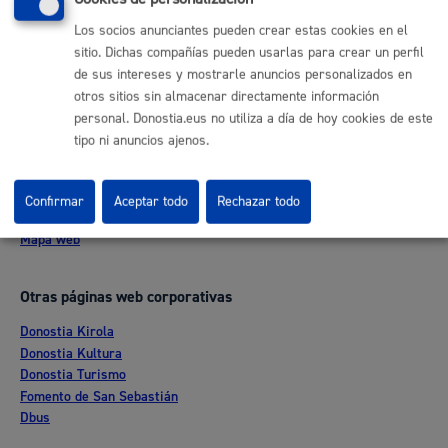
Buzón de la ciudadanía
Los socios anunciantes pueden crear estas cookies en el
Informar de un error en la web
sitio. Dichas compañías pueden usarlas para crear un perfil
de sus intereses y mostrarle anuncios personalizados en
Enlaces útiles
otros sitios sin almacenar directamente información
personal. Donostia.eus no utiliza a día de hoy cookies de este
Ofertas de empleo
tipo ni anuncios ajenos.
Perfil del contratante
Sede electrónica
Mapas - GeoDonostia
Confirmar
Aceptar todo
Rechazar todo
Sala de prensa
Mapa web
Otras páginas web corporativas
Donostia Kirola
Donostia Kultura
Donostia Turismo
Fomento de San Sebastián
Dbus