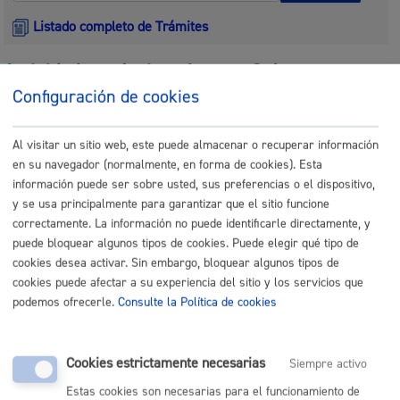
Listado completo de Trámites
Actividades relacionadas con Cultura,
Euskera y Deporte
Configuración de cookies
Consulta, corrección y traducción de textos breves
Al visitar un sitio web, este puede almacenar o recuperar información
en su navegador (normalmente, en forma de cookies). Esta
ONLINE
información puede ser sobre usted, sus preferencias o el dispositivo,
PRESENCIAL
y se usa principalmente para garantizar que el sitio funcione
correctamente. La información no puede identificarle directamente, y
TELÉFONO
puede bloquear algunos tipos de cookies. Puede elegir qué tipo de
MÁQUINA
cookies desea activar. Sin embargo, bloquear algunos tipos de
cookies puede afectar a su experiencia del sitio y los servicios que
Cursos de euskera dirigidos a profesionales del comercio y la
podemos ofrecerle.
Consulte la Política de cookies
hostelería
ONLINE
Cookies estrictamente necesarias
Siempre activo
PRESENCIAL
Estas cookies son necesarias para el funcionamiento de
TELÉFONO