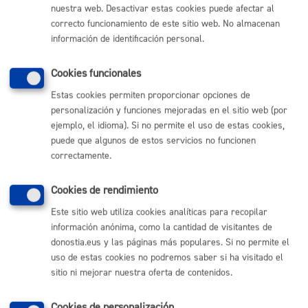
nuestra web. Desactivar estas cookies puede afectar al
MÁQUINA
correcto funcionamiento de este sitio web. No almacenan
información de identificación personal.
Inscripción a conciertos escolares
Cookies funcionales
ONLINE
Estas cookies permiten proporcionar opciones de
PRESENCIAL
personalización y funciones mejoradas en el sitio web (por
TELÉFONO
ejemplo, el idioma). Si no permite el uso de estas cookies,
MÁQUINA
puede que algunos de estos servicios no funcionen
correctamente.
Volver al índice
Volver atrás
Cookies de rendimiento
Este sitio web utiliza cookies analíticas para recopilar
información anónima, como la cantidad de visitantes de
Comunícate con el Ayuntamiento de Donostia / San
donostia.eus y las páginas más populares. Si no permite el
Sebastián
uso de estas cookies no podremos saber si ha visitado el
sitio ni mejorar nuestra oferta de contenidos.
(gratuito desde Donostia / San Sebastián)
010
(+34) 943 481 000
Cookies de personalización