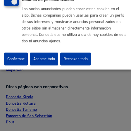
Buzón de la ciudadanía
Los socios anunciantes pueden crear estas cookies en el
Informar de un error en la web
sitio. Dichas compañías pueden usarlas para crear un perfil
de sus intereses y mostrarle anuncios personalizados en
Enlaces útiles
otros sitios sin almacenar directamente información
personal. Donostia.eus no utiliza a día de hoy cookies de este
Ofertas de empleo
tipo ni anuncios ajenos.
Perfil del contratante
Sede electrónica
Mapas - GeoDonostia
Confirmar
Aceptar todo
Rechazar todo
Sala de prensa
Mapa web
Otras páginas web corporativas
Donostia Kirola
Donostia Kultura
Donostia Turismo
Fomento de San Sebastián
Dbus