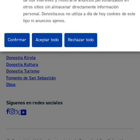
de sus intereses y mostrarle anuncios personalizados en
Perfil del contratante
otros sitios sin almacenar directamente información
Sede electrónica
personal. Donostia.eus no utiliza a día de hoy cookies de este
Mapas - GeoDonostia
tipo ni anuncios ajenos.
Sala de prensa
Mapa web
Confirmar
Aceptar todo
Rechazar todo
Otras páginas web corporativas
Donostia Kirola
Donostia Kultura
Donostia Turismo
Fomento de San Sebastián
Dbus
Síguenos en redes sociales