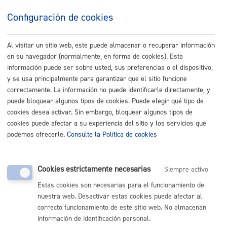
Configuración de cookies
Buscar
Listado completo de Trámites
Al visitar un sitio web, este puede almacenar o recuperar información
en su navegador (normalmente, en forma de cookies). Esta
Actividades relacionadas con Cultura,
información puede ser sobre usted, sus preferencias o el dispositivo,
Euskera y Deporte
y se usa principalmente para garantizar que el sitio funcione
correctamente. La información no puede identificarle directamente, y
Consulta, corrección y traducción de textos breves
puede bloquear algunos tipos de cookies. Puede elegir qué tipo de
cookies desea activar. Sin embargo, bloquear algunos tipos de
cookies puede afectar a su experiencia del sitio y los servicios que
ONLINE
podemos ofrecerle.
Consulte la Política de cookies
PRESENCIAL
TELÉFONO
MÁQUINA
Cookies estrictamente necesarias
Siempre activo
Estas cookies son necesarias para el funcionamiento de
Inscripción a conciertos escolares
nuestra web. Desactivar estas cookies puede afectar al
correcto funcionamiento de este sitio web. No almacenan
ONLINE
información de identificación personal.
PRESENCIAL