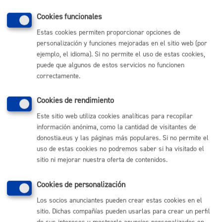
TELÉFONO
Cookies funcionales
MÁQUINA
Estas cookies permiten proporcionar opciones de
personalización y funciones mejoradas en el sitio web (por
ejemplo, el idioma). Si no permite el uso de estas cookies,
Volver al índice
Volver atrás
puede que algunos de estos servicios no funcionen
correctamente.
Cookies de rendimiento
Comunícate con el Ayuntamiento de Donostia / San
Sebastián
Este sitio web utiliza cookies analíticas para recopilar
información anónima, como la cantidad de visitantes de
(gratuito desde Donostia / San Sebastián)
010
donostia.eus y las páginas más populares. Si no permite el
(+34) 943 481 000
uso de estas cookies no podremos saber si ha visitado el
Buzón de la ciudadanía
sitio ni mejorar nuestra oferta de contenidos.
Informar de un error en la web
Cookies de personalización
Enlaces útiles
Los socios anunciantes pueden crear estas cookies en el
sitio. Dichas compañías pueden usarlas para crear un perfil
Ofertas de empleo