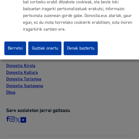
bat sortzeko erabil ditzakete cookieak, eta beste toki
Lan eskaintza
batzuetan iragarki pertsonalizatuak erakutsi, informazio
Kontratatzailaren profila
pertsonala zuzenean gorde gabe. Donostia.eus atariak, gaur
Egoitza elektronikoa
egun, ez du mota horretako cookierik erabiltzen, ezta inoren
Mapak - GeoDonostia
iragarkirik sartzen ere.
Prentsa aretoa
Web-mapa
Berretsi
Guztiak onartu
Denak baztertu
Beste webgune korporatibo batzuk
Donostia Kirola
Donostia Kultura
Donostia Turismoa
Donostia Sustapena
Dbus
Sare sozialetan jarrai gaitzazu