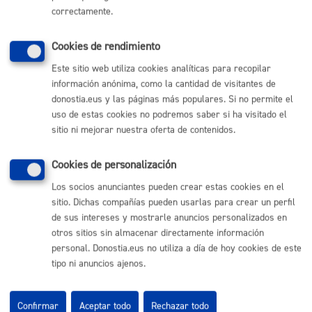
(+34) 943 481 000
correctamente.
Buzón de la ciudadanía
Informar de un error en la web
Cookies de rendimiento
Este sitio web utiliza cookies analíticas para recopilar
información anónima, como la cantidad de visitantes de
Enlaces útiles
donostia.eus y las páginas más populares. Si no permite el
Ofertas de empleo
uso de estas cookies no podremos saber si ha visitado el
Perfil del contratante
sitio ni mejorar nuestra oferta de contenidos.
Sede electrónica
Mapas - GeoDonostia
Cookies de personalización
Sala de prensa
Mapa web
Los socios anunciantes pueden crear estas cookies en el
sitio. Dichas compañías pueden usarlas para crear un perfil
de sus intereses y mostrarle anuncios personalizados en
Otras páginas web corporativas
otros sitios sin almacenar directamente información
personal. Donostia.eus no utiliza a día de hoy cookies de este
Donostia Kirola
tipo ni anuncios ajenos.
Donostia Kultura
Donostia Turismo
Fomento de San Sebastián
Confirmar
Aceptar todo
Rechazar todo
Dbus