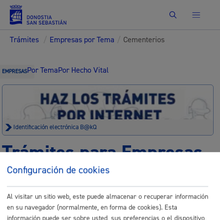
Buscar
Trámites
/
Empresas por Tema
/
Cementerios
Por Tema
Por Hecho Vital
EMPRESAS
Identificación electrónica B@kQ
Trámites para Empresas
Configuración de cookies
Sede electrónica
Nota legal
Al visitar un sitio web, este puede almacenar o recuperar información
Buscar
en su navegador (normalmente, en forma de cookies). Esta
Listado completo de Trámites
información puede ser sobre usted, sus preferencias o el dispositivo,