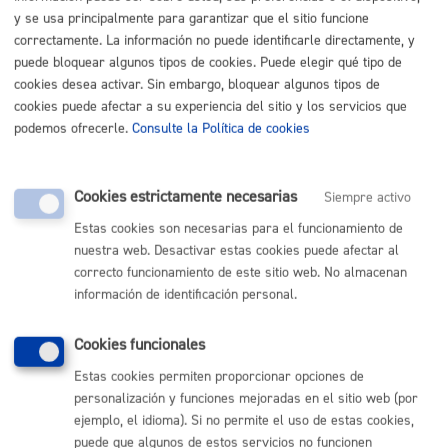
y se usa principalmente para garantizar que el sitio funcione
correctamente. La información no puede identificarle directamente, y
Cementerios
puede bloquear algunos tipos de cookies. Puede elegir qué tipo de
cookies desea activar. Sin embargo, bloquear algunos tipos de
Cementerios: Autorización para realizar obras en sepultura
cookies puede afectar a su experiencia del sitio y los servicios que
podemos ofrecerle.
Consulte la Política de cookies
ONLINE
PRESENCIAL
Cookies estrictamente necesarias
TELÉFONO
Siempre activo
MÁQUINA
Estas cookies son necesarias para el funcionamiento de
nuestra web. Desactivar estas cookies puede afectar al
correcto funcionamiento de este sitio web. No almacenan
información de identificación personal.
Volver al índice
Volver atrás
Cookies funcionales
Estas cookies permiten proporcionar opciones de
Comunícate con el Ayuntamiento de Donostia / San
Sebastián
personalización y funciones mejoradas en el sitio web (por
ejemplo, el idioma). Si no permite el uso de estas cookies,
(gratuito desde Donostia / San Sebastián)
010
puede que algunos de estos servicios no funcionen