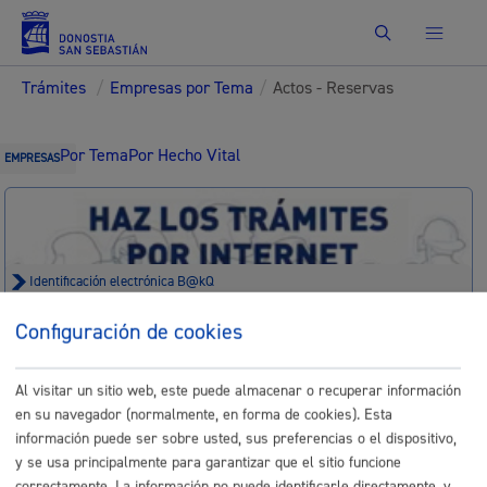
Buscar
Trámites
/
Empresas por Tema
/
Actos - Reservas
Por Tema
Por Hecho Vital
EMPRESAS
Identificación electrónica B@kQ
Trámites para Empresas
Configuración de cookies
Sede electrónica
Nota legal
Al visitar un sitio web, este puede almacenar o recuperar información
en su navegador (normalmente, en forma de cookies). Esta
información puede ser sobre usted, sus preferencias o el dispositivo,
Buscar
y se usa principalmente para garantizar que el sitio funcione
Listado completo de Trámites