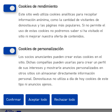
Cookies de rendimiento
Enlaces útiles
Este sitio web utiliza cookies analíticas para recopilar
Ofertas de empleo
información anónima, como la cantidad de visitantes de
Perfil del contratante
donostia.eus y las páginas más populares. Si no permite el
Sede electrónica
uso de estas cookies no podremos saber si ha visitado el
Mapas - GeoDonostia
sitio ni mejorar nuestra oferta de contenidos.
Sala de prensa
Mapa web
Cookies de personalización
Los socios anunciantes pueden crear estas cookies en el
Otras páginas web corporativas
sitio. Dichas compañías pueden usarlas para crear un perfil
de sus intereses y mostrarle anuncios personalizados en
Donostia Kirola
otros sitios sin almacenar directamente información
Donostia Kultura
personal. Donostia.eus no utiliza a día de hoy cookies de este
Donostia Turismo
tipo ni anuncios ajenos.
Fomento de San Sebastián
Dbus
Confirmar
Aceptar todo
Rechazar todo
Síguenos en redes sociales