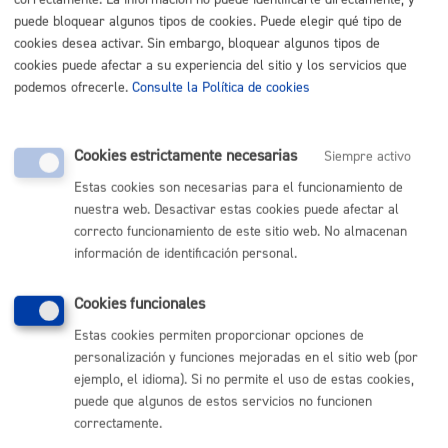
correctamente. La información no puede identificarle directamente, y
puede bloquear algunos tipos de cookies. Puede elegir qué tipo de
cookies desea activar. Sin embargo, bloquear algunos tipos de
cookies puede afectar a su experiencia del sitio y los servicios que
Actos - Reservas
podemos ofrecerle.
Consulte la Política de cookies
Reserva o cesión de instalaciones
Cookies estrictamente necesarias
Siempre activo
Estas cookies son necesarias para el funcionamiento de
nuestra web. Desactivar estas cookies puede afectar al
Volver al índice
Volver atrás
correcto funcionamiento de este sitio web. No almacenan
información de identificación personal.
Comunícate con el Ayuntamiento de Donostia / San
Cookies funcionales
Sebastián
Estas cookies permiten proporcionar opciones de
(gratuito desde Donostia / San Sebastián)
010
personalización y funciones mejoradas en el sitio web (por
ejemplo, el idioma). Si no permite el uso de estas cookies,
(+34) 943 481 000
puede que algunos de estos servicios no funcionen
Buzón de la ciudadanía
correctamente.
Informar de un error en la web