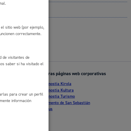
nal.
 residuos y medioambiente
el sitio web (por ejemplo,
funcionen correctamente.
d de visitantes de
s saber si ha visitado el
Otras páginas web corporativas
co y empleo
Donostia Kirola
nte
Donostia Kultura
rlas para crear un perfil
Donostia Turismo
amente información
tia
Fomento de San Sebastián
Dbus
humanos y convivencia