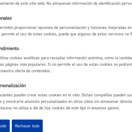
namiento de este sitio web. No almacenan información de identificación perso
Espacio público,
sión de instalaciones
onales
ermiten proporcionar opciones de personalización y funciones mejoradas en 
no permite el uso de estas cookies, puede que algunos de estos servicios no 
l índice
Volver atrás
Euskera
endimiento
utiliza cookies analíticas para recopilar información anónima, como la cantida
las páginas más populares. Si no permite el uso de estas cookies no podremo
 nuestra oferta de contenidos.
astián
Enlaces útiles
Desarrollo económi
Ofertas de empleo
rsonalización
Perfil del contrata
ciantes pueden crear estas cookies en el sitio. Dichas compañías pueden usa
Sede electrónica
s y mostrarle anuncios personalizados en otros sitios sin almacenar direct
Mapas - GeoDonos
ia.eus no utiliza a día de hoy cookies de este tipo ni anuncios ajenos.
Sala de prensa
Mapa web
Igualdad, derechos 
todo
Rechazar todo