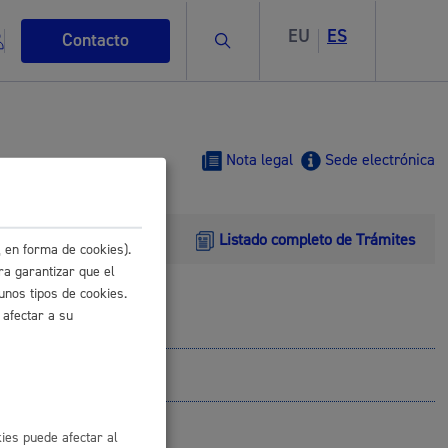
EU
ES
Buscar
Contacto
Nota legal
Sede electrónica
Listado completo de Trámites
s
 en forma de cookies).
ra garantizar que el
unos tipos de cookies.
 afectar a su
ismo
ies puede afectar al