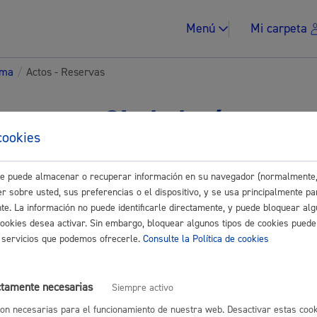
Menú
Mi carpeta
ema
/
Actos - Reservas
tes para Ciudadanía
cookies
Impuestos y multa
Buscar
este puede almacenar o recuperar información en su navegador (normalmente,
r sobre usted, sus preferencias o el dispositivo, y se usa principalmente pa
nte. La información no puede identificarle directamente, y puede bloquear alg
cookies desea activar. Sin embargo, bloquear algunos tipos de cookies puede
eservas
os servicios que podemos ofrecerle.
Consulte la Política de cookies
Vivienda y urban
os
ctamente necesarias
Siempre activo
on necesarias para el funcionamiento de nuestra web. Desactivar estas cook