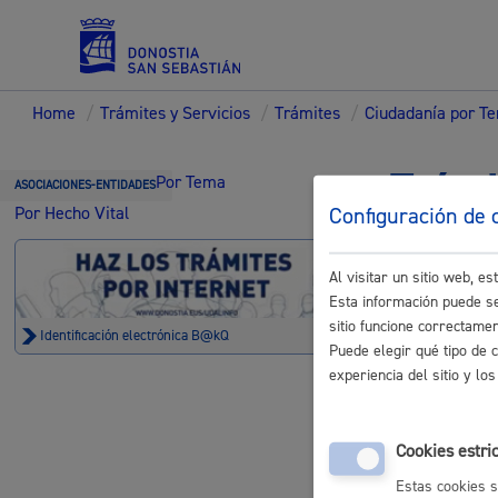
Home
/
Trámites y Servicios
/
Trámites
/
Ciudadanía por T
Servicios
Trámi
Por Tema
ASOCIACIONES-ENTIDADES
Configuración de 
Por Hecho Vital
Padrón y asuntos personales
Al visitar un sitio web, 
Esta información puede se
sitio funcione correctame
Identificación electrónica B@kQ
Puede elegir qué tipo de 
Actos - R
experiencia del sitio y l
Servicios sociales
Actos públic
Cookies estri
Bodas
Estas cookies s