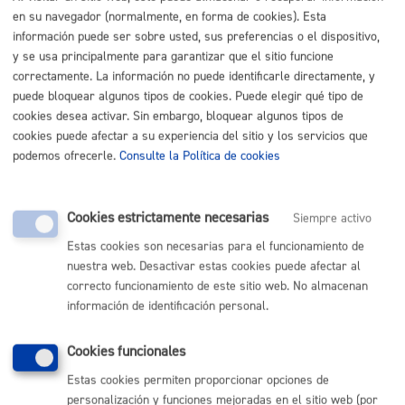
en su navegador (normalmente, en forma de cookies). Esta
Buscar
información puede ser sobre usted, sus preferencias o el dispositivo,
Listado completo de Trámites
y se usa principalmente para garantizar que el sitio funcione
correctamente. La información no puede identificarle directamente, y
Actos públicos
puede bloquear algunos tipos de cookies. Puede elegir qué tipo de
cookies desea activar. Sin embargo, bloquear algunos tipos de
cookies puede afectar a su experiencia del sitio y los servicios que
Propuesta de Medalla al Mérito Ciudadano
* Online con
podemos ofrecerle.
Consulte la Política de cookies
certificado electrónico
ONLINE
Cookies estrictamente necesarias
Siempre activo
PRESENCIAL
Estas cookies son necesarias para el funcionamiento de
TELÉFONO
nuestra web. Desactivar estas cookies puede afectar al
MÁQUINA
correcto funcionamiento de este sitio web. No almacenan
información de identificación personal.
Volver al índice
Volver atrás
Cookies funcionales
Estas cookies permiten proporcionar opciones de
personalización y funciones mejoradas en el sitio web (por