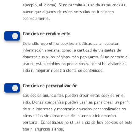
ejemplo, el idioma). Si no permite el uso de estas cookies,
Comunícate con el Ayuntamiento de Donostia / San
Sebastián
puede que algunos de estos servicios no funcionen
correctamente.
(gratuito desde Donostia / San Sebastián)
010
(+34) 943 481 000
Cookies de rendimiento
Buzón de la ciudadanía
Este sitio web utiliza cookies analíticas para recopilar
Informar de un error en la web
información anónima, como la cantidad de visitantes de
donostia.eus y las páginas más populares. Si no permite el
uso de estas cookies no podremos saber si ha visitado el
Enlaces útiles
sitio ni mejorar nuestra oferta de contenidos.
Ofertas de empleo
Perfil del contratante
Cookies de personalización
Sede electrónica
Mapas - GeoDonostia
Los socios anunciantes pueden crear estas cookies en el
Sala de prensa
sitio. Dichas compañías pueden usarlas para crear un perfil
Mapa web
de sus intereses y mostrarle anuncios personalizados en
otros sitios sin almacenar directamente información
personal. Donostia.eus no utiliza a día de hoy cookies de este
Otras páginas web corporativas
tipo ni anuncios ajenos.
Donostia Kirola