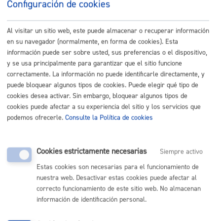
sobre si el Ayuntamiento de San Sebastián está tratando sus
Configuración de cookies
datos personales. Además, tendrán derecho a solicitar:
Al visitar un sitio web, este puede almacenar o recuperar información
El acceso a sus datos personales.
La rectificación de los datos inexactos o incompletos.
en su navegador (normalmente, en forma de cookies). Esta
La supresión de sus datos cuando, entre otros motivos, los
información puede ser sobre usted, sus preferencias o el dispositivo,
datos ya no sean necesarios para las finalidades para las
cuales fueron recabados.
y se usa principalmente para garantizar que el sitio funcione
La limitación del tratamiento de sus datos, en cuyo caso, sólo
correctamente. La información no puede identificarle directamente, y
serán conservados por el Ayuntamiento para el ejercicio o la
puede bloquear algunos tipos de cookies. Puede elegir qué tipo de
defensa de reclamaciones.
La oposición al tratamiento de sus datos, en cuyo caso, el
cookies desea activar. Sin embargo, bloquear algunos tipos de
Ayuntamiento dejará de tratar los datos, salvo por motivos
cookies puede afectar a su experiencia del sitio y los servicios que
legítimos imperiosos, o el ejercicio o la defensa de posibles
podemos ofrecerle.
Consulte la Política de cookies
reclamaciones.
Los derechos podrán ejercitarse
vía on line
o presencial ante el
Ayuntamiento, como Responsable del tratamiento, o en su caso,
Cookies estrictamente necesarias
Siempre activo
ante el Encargado del tratamiento.
Estas cookies son necesarias para el funcionamiento de
nuestra web. Desactivar estas cookies puede afectar al
Si en el ejercicio de sus derechos no ha sido debidamente
correcto funcionamiento de este sitio web. No almacenan
atendida o atendido, podrá presentar una reclamación ante la
información de identificación personal.
Agencia Vasca de Protección de Datos. Dirección: C/ Beato
Tomás de Zumárraga, 71 – 3ª planta - 01008 Vitoria-Gasteiz. No