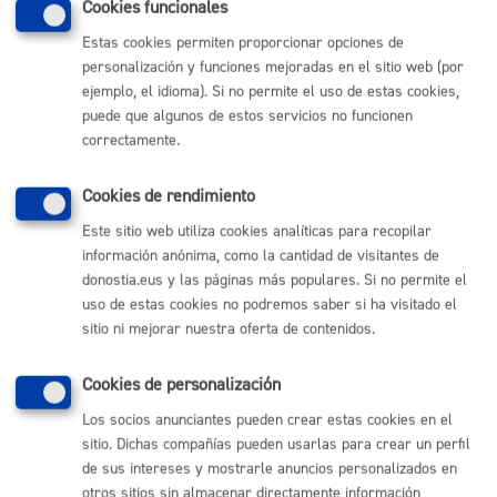
Cookies funcionales
obstante, podrá ponerse en contacto con el delegado/a de
protección de datos del Ayuntamiento, para cualquier cuestión
Estas cookies permiten proporcionar opciones de
relacionada con el tratamiento de sus datos.
personalización y funciones mejoradas en el sitio web (por
ejemplo, el idioma). Si no permite el uso de estas cookies,
puede que algunos de estos servicios no funcionen
correctamente.
Comunícate con el Ayuntamiento de Donostia / San
Sebastián
Cookies de rendimiento
(gratuito desde Donostia / San Sebastián)
010
Este sitio web utiliza cookies analíticas para recopilar
información anónima, como la cantidad de visitantes de
(+34) 943 481 000
donostia.eus y las páginas más populares. Si no permite el
Buzón de la ciudadanía
uso de estas cookies no podremos saber si ha visitado el
Informar de un error en la web
sitio ni mejorar nuestra oferta de contenidos.
Enlaces útiles
Cookies de personalización
Los socios anunciantes pueden crear estas cookies en el
Ofertas de empleo
sitio. Dichas compañías pueden usarlas para crear un perfil
Perfil del contratante
de sus intereses y mostrarle anuncios personalizados en
Sede electrónica
Mapas - GeoDonostia
otros sitios sin almacenar directamente información