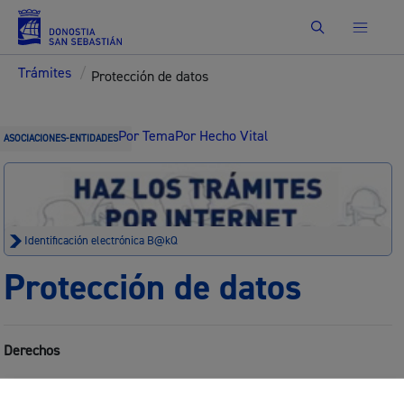
Buscar
Trámites
/
Protección de datos
Por Tema
Por Hecho Vital
ASOCIACIONES-ENTIDADES
Identificación electrónica B@kQ
Protección de datos
Derechos
Las personas afectadas tienen derecho a obtener confirmación