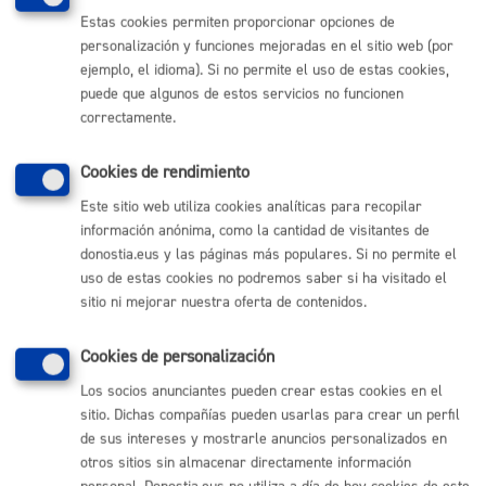
Estas cookies permiten proporcionar opciones de
El acceso a sus datos personales.
personalización y funciones mejoradas en el sitio web (por
La rectificación de los datos inexactos o incompletos.
La supresión de sus datos cuando, entre otros motivos, los
ejemplo, el idioma). Si no permite el uso de estas cookies,
datos ya no sean necesarios para las finalidades para las
puede que algunos de estos servicios no funcionen
cuales fueron recabados.
La limitación del tratamiento de sus datos, en cuyo caso, sólo
correctamente.
serán conservados por el Ayuntamiento para el ejercicio o la
defensa de reclamaciones.
La oposición al tratamiento de sus datos, en cuyo caso, el
Cookies de rendimiento
Ayuntamiento dejará de tratar los datos, salvo por motivos
legítimos imperiosos, o el ejercicio o la defensa de posibles
Este sitio web utiliza cookies analíticas para recopilar
reclamaciones.
información anónima, como la cantidad de visitantes de
donostia.eus y las páginas más populares. Si no permite el
Los derechos podrán ejercitarse
vía on line
o presencial ante el
uso de estas cookies no podremos saber si ha visitado el
Ayuntamiento, como Responsable del tratamiento, o en su caso,
sitio ni mejorar nuestra oferta de contenidos.
ante el Encargado del tratamiento.
Cookies de personalización
Si en el ejercicio de sus derechos no ha sido debidamente
atendida o atendido, podrá presentar una reclamación ante la
Los socios anunciantes pueden crear estas cookies en el
Agencia Vasca de Protección de Datos. Dirección: C/ Beato
sitio. Dichas compañías pueden usarlas para crear un perfil
Tomás de Zumárraga, 71 – 3ª planta - 01008 Vitoria-Gasteiz. No
de sus intereses y mostrarle anuncios personalizados en
obstante, podrá ponerse en contacto con el delegado/a de
otros sitios sin almacenar directamente información