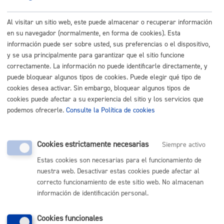
que se recabaron y para determinar las posibles
responsabilidades. Será de aplicación lo dispuesto en la
Al visitar un sitio web, este puede almacenar o recuperar información
normativa de archivos y documentación.
en su navegador (normalmente, en forma de cookies). Esta
información puede ser sobre usted, sus preferencias o el dispositivo,
Legitimación
y se usa principalmente para garantizar que el sitio funcione
correctamente. La información no puede identificarle directamente, y
Artículo 6.1.e) del RGPD el tratamiento es necesario para el
puede bloquear algunos tipos de cookies. Puede elegir qué tipo de
cumplimiento de una misión realizada en interés publico o en el
cookies desea activar. Sin embargo, bloquear algunos tipos de
ejercicio de poderes públicos conferidos al responsable del
cookies puede afectar a su experiencia del sitio y los servicios que
tratamiento.
podemos ofrecerle.
Consulte la Política de cookies
Destinatarios
Las establecidas legalmente y que sean de aplicación en el
Cookies estrictamente necesarias
Siempre activo
ámbito de este tratamiento.
Estas cookies son necesarias para el funcionamiento de
nuestra web. Desactivar estas cookies puede afectar al
Derechos
correcto funcionamiento de este sitio web. No almacenan
información de identificación personal.
Las personas afectadas tienen derecho a obtener confirmación
sobre si el Ayuntamiento de San Sebastián está tratando sus
Cookies funcionales
datos personales. Además, tendrán derecho a solicitar: