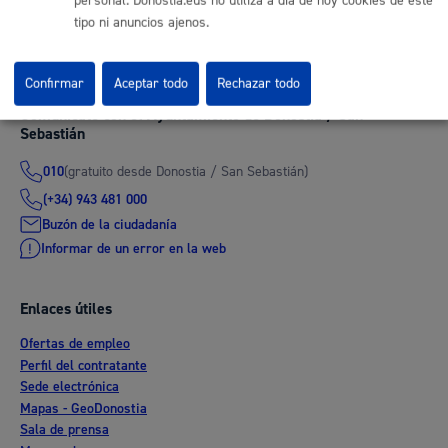
protección de datos del Ayuntamiento, para cualquier cuestión
personal. Donostia.eus no utiliza a día de hoy cookies de este
tipo ni anuncios ajenos.
relacionada con el tratamiento de sus datos.
Confirmar
Aceptar todo
Rechazar todo
Comunícate con el Ayuntamiento de Donostia / San
Sebastián
(gratuito desde Donostia / San Sebastián)
010
(+34) 943 481 000
Buzón de la ciudadanía
Informar de un error en la web
Enlaces útiles
Ofertas de empleo
Perfil del contratante
Sede electrónica
Mapas - GeoDonostia
Sala de prensa