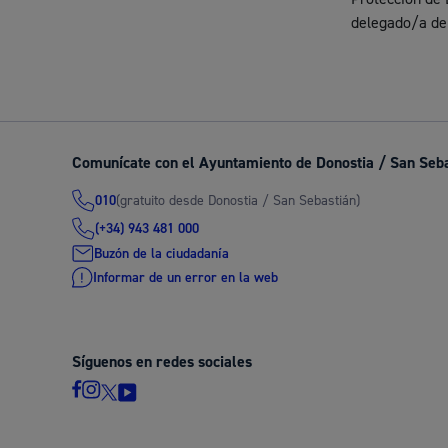
Descubre la ciudad
Aviso
delegado/a de 
La ciudad futura
Agend
Comunícate con el Ayuntamiento de Donostia / San Seb
(gratuito desde Donostia / San Sebastián)
010
(+34) 943 481 000
Buzón de la ciudadanía
Informar de un error en la web
Síguenos en redes sociales