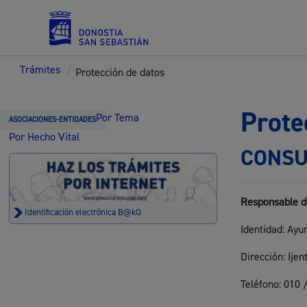
Trámites
/
Protección de datos
Servicios
Prote
Por Tema
ASOCIACIONES-ENTIDADES
Por Hecho Vital
CONSU
Padrón y asuntos personales
Responsable d
Identificación electrónica B@kQ
Identidad: Ay
Servicios sociales
Dirección: Ije
Teléfono: 010 