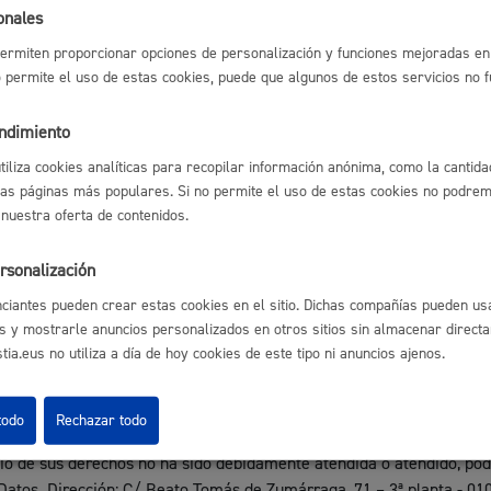
 Acceso a la Información Pública y Buen Gobierno.
onales
ermiten proporcionar opciones de personalización y funciones mejoradas en 
no permite el uso de estas cookies, puede que algunos de estos servicios no 
Cultura
as legalmente y que sean de aplicación en el ámbito de este tratami
endimiento
utiliza cookies analíticas para recopilar información anónima, como la cantida
fectadas tienen derecho a obtener confirmación sobre si el Ayuntam
las páginas más populares. Si no permite el uso de estas cookies no podremo
n derecho a solicitar:
Turismo
 nuestra oferta de contenidos.
a sus datos personales.
ación de los datos inexactos o incompletos.
rsonalización
ón de sus datos cuando, entre otros motivos, los datos ya no sean ne
ión del tratamiento de sus datos, en cuyo caso, sólo serán conservado
ciantes pueden crear estas cookies en el sitio. Dichas compañías pueden usa
nes.
s y mostrarle anuncios personalizados en otros sitios sin almacenar direct
n al tratamiento de sus datos, en cuyo caso, el Ayuntamiento dejará 
o la defensa de posibles reclamaciones.
ia.eus no utiliza a día de hoy cookies de este tipo ni anuncios ajenos.
podrán ejercitarse
vía on line
o presencial ante el Ayuntamiento, com
lidad
Administración municipa
o.
todo
Rechazar todo
as
Tablón de anuncios oficia
icio de sus derechos no ha sido debidamente atendida o atendido, p
Datos. Dirección: C/ Beato Tomás de Zumárraga, 71 – 3ª planta - 010