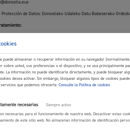
fo@donostia.eus
Espacio público,
 Protección de Datos: Donostiako Udaleko Datu Babeserako Ordezk
tratamiento:
información personal relativa a la solicitud de consulta de la docu
cookies
ulsadas de documentos relativos a expedientes de obras, expedient
Euskera
os que el área ha generado o recibido.
este puede almacenar o recuperar información en su navegador (normalmente,
ervación:
r sobre usted, sus preferencias o el dispositivo, y se usa principalmente pa
nte. La información no puede identificarle directamente, y puede bloquear alg
onales se conservarán durante el tiempo necesario para cumplir con 
cookies desea activar. Sin embargo, bloquear algunos tipos de cookies puede
Desarrollo económi
nsabilidades que se pudieran derivar de dicha finalidad y del tratami
os servicios que podemos ofrecerle.
Consulte la Política de cookies
cumentación.
ctamente necesarias
Siempre activo
a potestad pública art 6.1.e) RGPD. Ley 7/1990, de 3 de julio, de Pat
on necesarias para el funcionamiento de nuestra web. Desactivar estas cook
Igualdad, derechos 
Administrativo Común de las Administraciones Públicas. Decreto 23
namiento de este sitio web. No almacenan información de identificación perso
los Servicios de Archivo y las Normas Reguladoras del Patrimonio