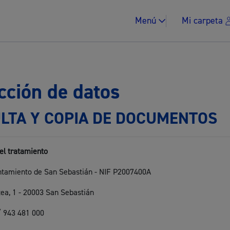
Menú
Mi carpeta
cción de datos
LTA Y COPIA DE DOCUMENTOS
Impuestos y multa
el tratamiento
untamiento de San Sebastián - NIF P2007400A
Vivienda y urban
ntea, 1 - 20003 San Sebastián
/ 943 481 000