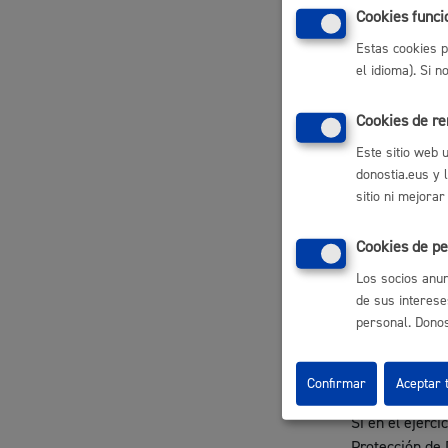
Transparencia,
Cookies funci
Destinatarios
Estas cookies p
el idioma). Si 
Participación ciudadana y asociacionismo
Las establecid
Cookies de r
Derechos
Este sitio web 
Las personas a
donostia.eus y 
Además, tendrá
Deporte
sitio ni mejorar
El acceso 
La rectific
Cookies de pe
La supresi
La limitac
Los socios anun
reclamacio
de sus interese
La oposició
ejercicio 
personal. Donost
Los derechos 
La ciudad
Actua
del tratamient
Confirmar
Aceptar 
La ciudad ahora
Notici
Si en el ejerc
Protección de 