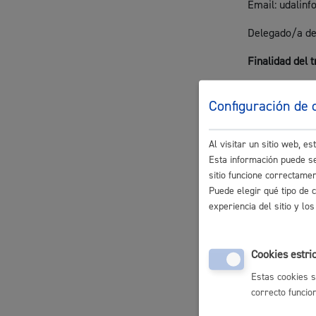
Email: udalin
Movilidad
Delegado/a de
Finalidad del 
Gestión de la 
Configuración de 
de copias comp
Seguridad ciudadana y emergencias
otros document
Al visitar un sitio web, 
Plazos de cons
Esta información puede se
sitio funcione correctame
Los datos pers
Puede elegir qué tipo de 
Salud Pública, animales y consumo
posibles respo
experiencia del sitio y l
archivos y do
Legitimación
Cookies estri
Ejercicio de l
Estas cookies s
Infancia y juventud
Procedimiento 
correcto funcio
Reglamento de 