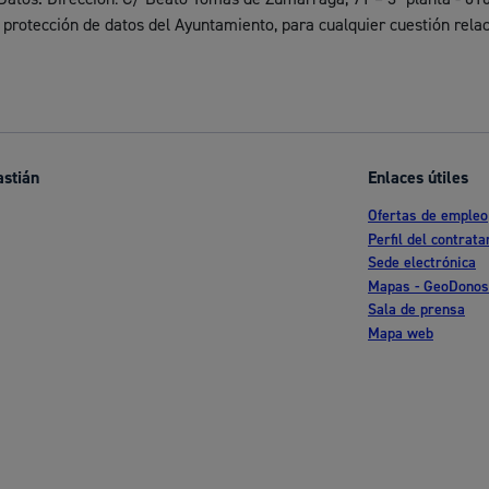
s
Calendario fiscal
protección de datos del Ayuntamiento, para cualquier cuestión relac
a cultural
Portal de transparencia
astián
Enlaces útiles
Ofertas de empleo
Perfil del contrata
Sede electrónica
Mapas - GeoDonos
Sala de prensa
Mapa web