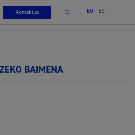
EU
ES
Bilatu
Kontaktua
TZEKO BAIMENA
rigintza