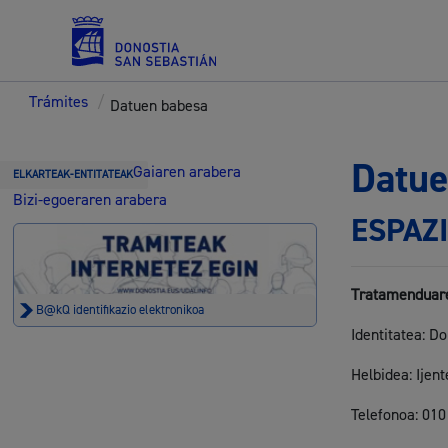
Trámites
/
Datuen babesa
Zerbitzuak
Datue
Gaiaren arabera
ELKARTEAK-ENTITATEAK
Bizi-egoeraren arabera
ESPAZ
Errolda eta gai pertsonalak
Tratamenduar
B@kQ identifikazio elektronikoa
Identitatea: D
Gizarte-zerbitzuak
Helbidea: Ijen
Telefonoa: 010