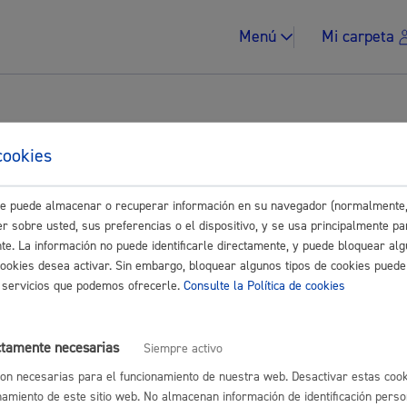
Menú
Mi carpeta
tes
cookies
ro de Entidades Ciudadanas: Modi
este puede almacenar o recuperar información en su navegador (normalmente,
Impuestos y multa
r sobre usted, sus preferencias o el dispositivo, y se usa principalmente pa
disponible o fuera de plazo. Si necesitas información, solicítala en e
nte. La información no puede identificarle directamente, y puede bloquear alg
cookies desea activar. Sin embargo, bloquear algunos tipos de cookies puede
os servicios que podemos ofrecerle.
Consulte la Política de cookies
Vivienda y urban
ctamente necesarias
Siempre activo
on necesarias para el funcionamiento de nuestra web. Desactivar estas cook
astián
Enlaces útiles
namiento de este sitio web. No almacenan información de identificación perso