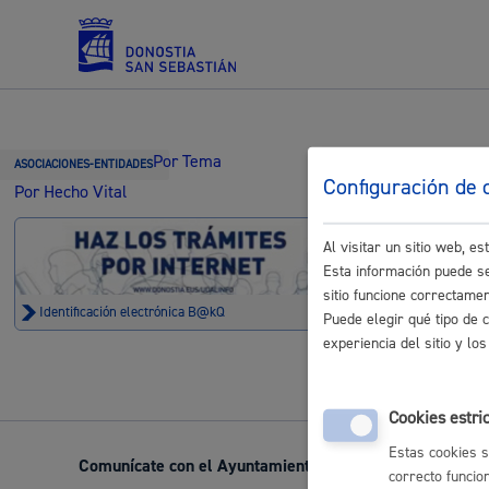
Trámi
Por Tema
Servicios
ASOCIACIONES-ENTIDADES
Configuración de 
Por Hecho Vital
Regist
Al visitar un sitio web, 
Padrón y asuntos personales
Esta información puede se
Trámite no 
sitio funcione correctame
Identificación electrónica B@kQ
Puede elegir qué tipo de 
experiencia del sitio y l
Servicios sociales
Cookies estri
Estas cookies s
Comunícate con el Ayuntamiento de Donostia / San Seb
correcto funcio