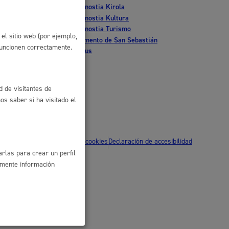
Donostia Kirola
 residuos y medioambiente
nte
Donostia Kultura
Donostia Turismo
el sitio web (por ejemplo,
tia
Fomento de San Sebastián
funcionen correctamente.
Dbus
d de visitantes de
s saber si ha visitado el
ítica de privacidad
Política de cookies
Declaración de accesibilidad
co y empleo
rlas para crear un perfil
amente información
humanos y convivencia