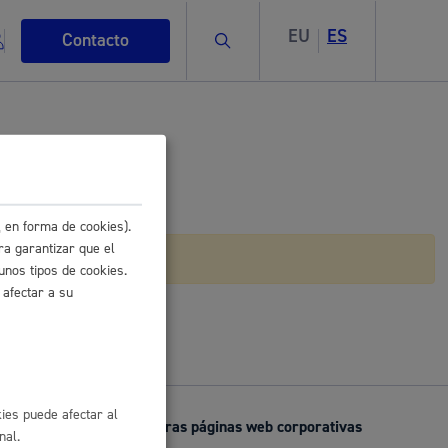
EU
ES
Buscar
Contacto
ficación
 en forma de cookies).
s
ra garantizar que el
l
Buzón de la Ciudadanía
unos tipos de cookies.
 afectar a su
ismo
ies puede afectar al
Otras páginas web corporativas
nal.