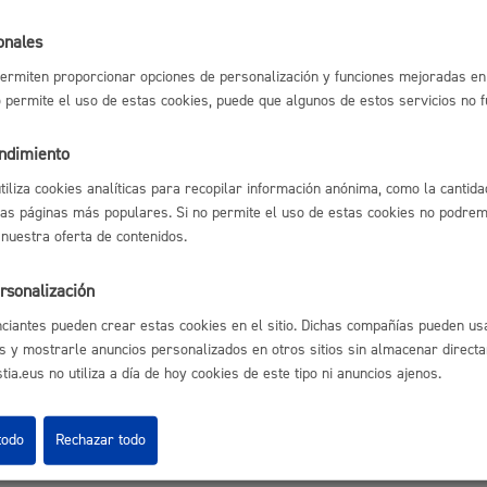
Ofertas de empleo
Espacio público,
Perfil del contrata
onales
Sede electrónica
ermiten proporcionar opciones de personalización y funciones mejoradas en 
Mapas - GeoDonos
no permite el uso de estas cookies, puede que algunos de estos servicios no 
Sala de prensa
Mapa web
endimiento
Euskera
utiliza cookies analíticas para recopilar información anónima, como la cantida
las páginas más populares. Si no permite el uso de estas cookies no podremo
 nuestra oferta de contenidos.
rsonalización
Aviso legal
Pol
Desarrollo económi
 Ijentea 1,
ciantes pueden crear estas cookies en el sitio. Dichas compañías pueden usa
s y mostrarle anuncios personalizados en otros sitios sin almacenar direct
ia.eus no utiliza a día de hoy cookies de este tipo ni anuncios ajenos.
Igualdad, derechos 
todo
Rechazar todo