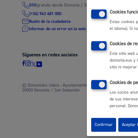
(gratuito desde Donostia / San Sebastián)
010
Movilidad
Cookies funci
(+34) 943 481 000
Buzón de la ciudadanía
Estas cookies p
el idioma). Si 
Informar de un error en la web
Cookies de r
Seguridad ciudadana y emergencias
Este sitio web 
Síguenos en redes sociales
donostia.eus y 
sitio ni mejorar
Cookies de pe
Salud Pública, animales y consumo
© Donostiako Udala - Ayuntamiento de Donostia / San Sebastián
20003 Donostia / San Sebastián
Los socios anun
de sus interese
personal. Donost
Infancia y juventud
Confirmar
Aceptar 