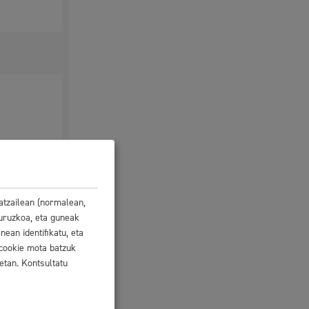
Tramitaziorako laguntza
atzailean (normalean,
buruzkoa, eta guneak
ean identifikatu, eta
kakoa
 cookie mota batzuk
etan. Kontsultatu
oitzaren