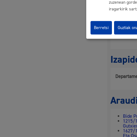
Baimen
zuzenean gorde 
Fidant
iragarkirik sart
ordain
Baimen
Likida
kasuet
Berretsi
Guztiak on
Tasare
Fidantz
Izapi
Departame
Araud
Bide P
1215/1
Gutxie
1627/1
Eta Os