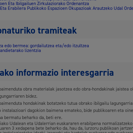
oen Eta Ibilgailuen Zirkulaziorako Ordenantza
 Eta Erabilera Publikoko Espazioen Okupazioak Arautzeko Udal Ord
onaturiko tramiteak
za edo bermea: gordailutzea eta/edo itzultzea
andietarako lizentzia
ako informazio interesgarria
baimenduta obra materialak jasotzea edo obra-hondakinak jaistea 
agungarriaren bidez.
baimenduta hondakinak botatzeko tutua obrako ibilgailu lagungarriaz
 instalazioari dagokion baimena emateko, bide publikoaren eta oin
a bermatu beharko da, beti ere.
iako Udalean eta Udalerrian euskararen erabilpena normalizatzeko
luaren 3 xedapena bete beharko da, hau da, lurzoru publikoan jartze