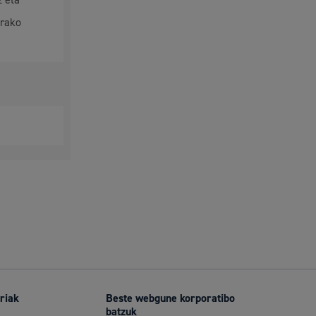
z eta
arako
riak
Beste webgune korporatibo
batzuk