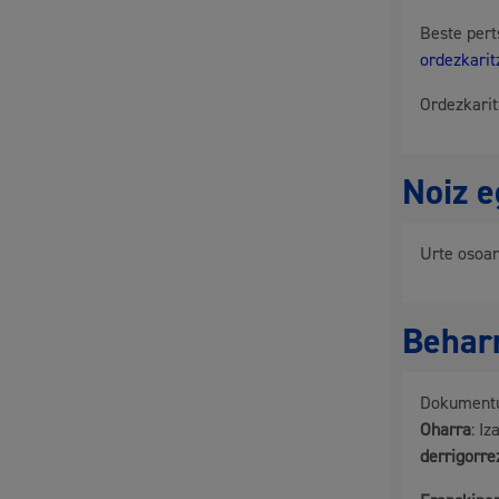
Beste pert
ordezkari
Herritarren partaidetza eta elkartegintza
Ordezkari
Noiz e
Kirola
Urte osoa
Behar
Dokumentu
Hiria
Aktua
Oharra
: I
derrigorre
Hiria orain
Albis