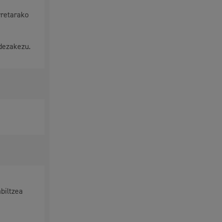
rretarako
dezakezu.
Izapideen katalogoa
biltzea