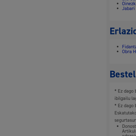
Oinezk
Jabari
Erlazi
Fidant
Obra H
Bestel
* Ez dago 
ibilgailu l
* Ez dago 
Eskatutako
segurtasun
Donost
Artiku