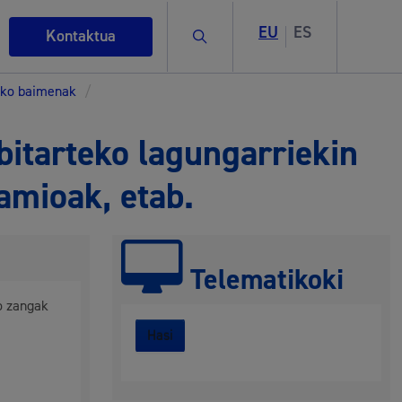
EU
ES
Bilatu
Kontaktua
eko baimenak
/
bitarteko lagungarriekin
amioak, etab.
Telematikoki
ko zangak
rigintza
Hasi