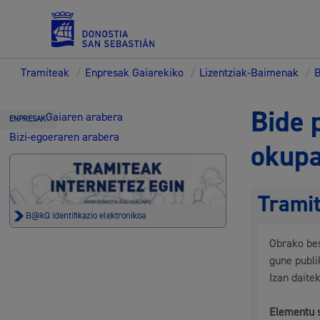
Tramiteak
/
Enpresak Gaiarekiko
/
Lizentziak-Baimenak
/
B
Zerbitzuak
Bide 
Gaiaren arabera
ENPRESAK
Bizi-egoeraren arabera
okupa
Errolda eta gai pertsonalak
Trami
B@kQ identifikazio elektronikoa
Obrako bes
Gizarte-zerbitzuak
gune publi
Izan daitek
Elementu 