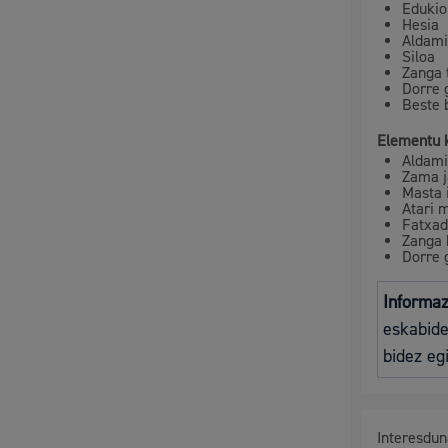
Edukio
Hesia
Mugikortasuna
Aldami
Siloa
Zanga 
Dorre 
Beste b
Elementu 
Herritarren segurtasuna eta larrialdiak
Aldami
Zama j
Masta 
Atari 
Fatxad
Zanga 
Dorre 
Osasun publikoa, animaliak eta kontsumoa
Informaz
eskabide
bidez eg
Haurrak eta gazteak
Interesdu