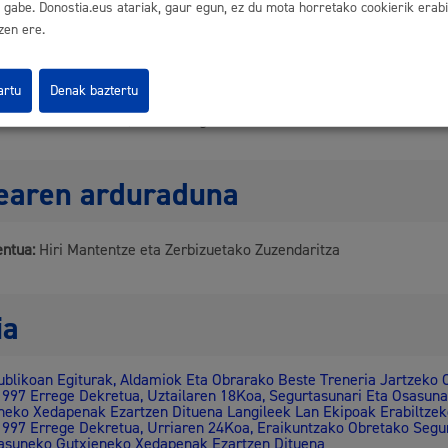
a ematea edo ez ematea ebaztea.
gabe. Donostia.eus atariak, gaur egun, ez du mota horretako cookierik erabil
zaren gordailua. Fidantza jarri behar bada: zenbatekoa jakinaraziko 
zen ere.
ketaren egiaztagiria aurkeztu beharko da.
aren jakinarazpena egingo zaie pertsona interesdunari, Udaltzaingo
zioen bulegoari, tasaren ordainketa bidaltzeko (ondorengo ordainke
an).
artu
Denak baztertu
n ordainketa
a ofizioz itzuliko da, hala badagokio
dearen arduraduna
ntua:
Hiri Mantentze eta Zerbizuetako Zuzendaritza
ia
ublikoan Egiturak, Aldamiok Eta Obrarako Beste Treneria Jartzeko
997 Errege Dekretua, Uztailaren 18Koa, Segurtasunari Eta Osasuna
neko Xedapenak Ezartzen Dituena Langileek Lan Ekipoak Erabiltzek
997 Errege Dekretua, Urriaren 24Koa, Eraikuntzako Obretako Segu
asuneko Gutxieneko Xedapenak Ezartzen Dituena