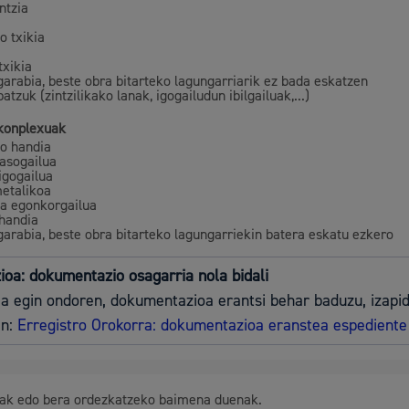
ntzia
Gune publikoa, 
o txikia
txikia
garabia, beste obra bitarteko lagungarriarik ez bada eskatzen
atzuk (zintzilikako lanak, igogailudun ibilgailuak,...)
konplexuak
Euskara
o handia
asogailua
igogailua
metalikoa
a egonkorgailua
handia
garabia, beste obra bitarteko lagungarriekin batera eskatu ezkero
Garapen ekonomikoa
ioa: dokumentazio osagarria nola bidali
a egin ondoren, dokumentazioa erantsi behar baduzu, izapi
in:
Erregistro Orokorra: dokumentazioa eranstea espediente
Berdintasuna, giza e
nak edo bera ordezkatzeko baimena duenak.