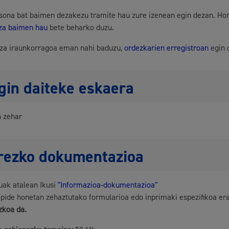
sona bat baimen dezakezu tramite hau zure izenean egin dezan. Ho
tza baimen hau
bete beharko duzu.
Kultura
tza iraunkorragoa eman nahi baduzu,
ordezkarien erregistroan
egin 
gin daiteke eskaera
Turismoa
n zehar
rezko dokumentazioa
ak atalean Ikusi
"Informazioa-dokumentazioa"
litatea
Udal administrazioa
zapide honetan zehaztutako formularioa edo inprimaki espezifikoa era
zkoa da.
teak
Iragarki ofizialen taula