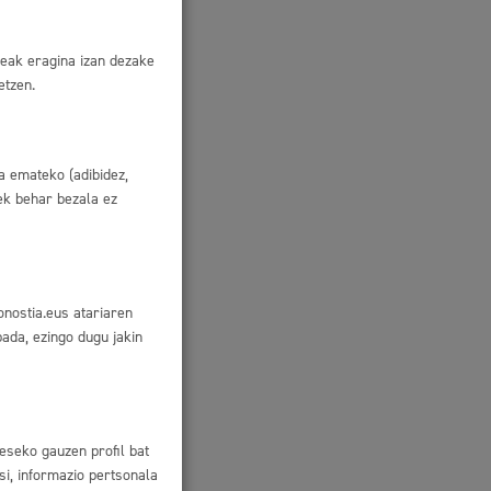
eak eragina izan dezake
etzen.
a emateko (adibidez,
uek behar bezala ez
onostia.eus atariaren
bada, ezingo dugu jakin
tzen zaio
eseko gauzen profil bat
si, informazio pertsonala