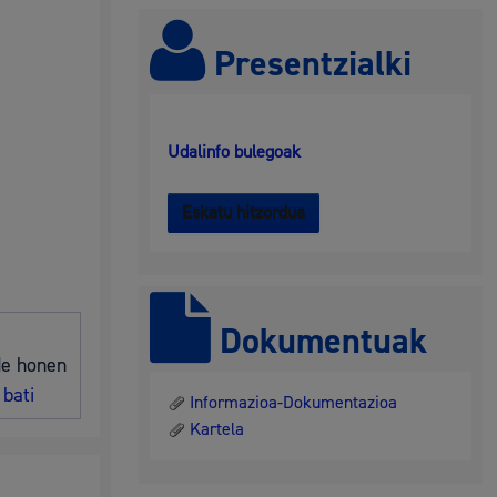
hondakinak eta ingurumena
Presentzialki
Udalinfo bulegoak
Eskatu hitzordua
 eta enplegua
Dokumentuak
de honen
 bati
Informazioa-Dokumentazioa
Kartela
skubideak eta bizikidetza