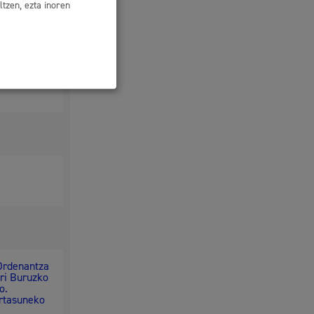
tzen, ezta inoren
da eta
ari eta
ta dagokion
 Ordenantza
ri Buruzko
o.
rtasuneko