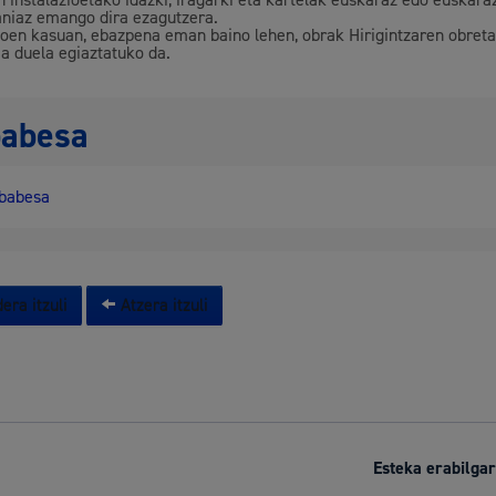
n instalazioetako idazki, iragarki eta kartelak euskaraz edo euskara
aniaz emango dira ezagutzera.
oen kasuan, ebazpena eman baino lehen, obrak Hirigintzaren obret
ia duela egiaztatuko da.
babesa
babesa
era itzuli
Atzera itzuli
Esteka erabilgar