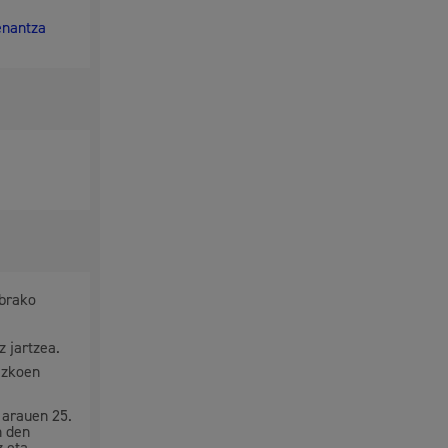
enantza
obrako
 jartzea.
ezkoen
 arauen 25.
n den