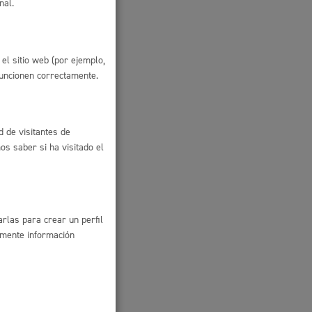
nal.
alquier
Ayuda a la tramitación
te al
eto
el sitio web (por ejemplo,
funcionen correctamente.
d de visitantes de
 oficio)
s saber si ha visitado el
rlas para crear un perfil
amente información