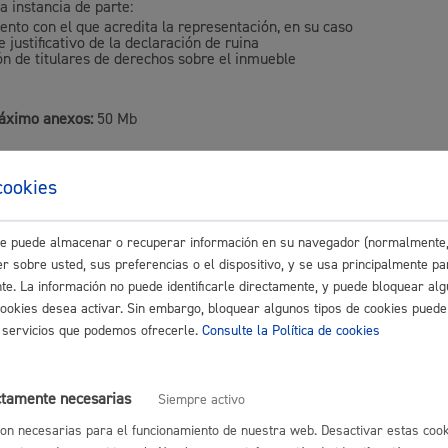
a instancia de parte:
nto con el que acredita la representación, en su caso
 justificativo de la declaración de ruina
ón de titulares de derechos sobre el inmueble
Cultura
áximo anexos:
50 Mb
cookies
dad a abonar
Turismo
este puede almacenar o recuperar información en su navegador (normalmente,
por Servicios Urbanísticos
o a regir desde el 1 de enero 2019
r sobre usted, sus preferencias o el dispositivo, y se usa principalmente pa
nte. La información no puede identificarle directamente, y puede bloquear alg
cookies desea activar. Sin embargo, bloquear algunos tipos de cookies puede
os servicios que podemos ofrecerle.
Consulte la Política de cookies
de resolución y sentido del silenc
lidad
Administración municipa
ctamente necesarias
Siempre activo
as
Tablón de anuncios oficia
imado:
Variable
Plazo legal:
Variable
Sentido del silencio:
Variable
on necesarias para el funcionamiento de nuestra web. Desactivar estas cook