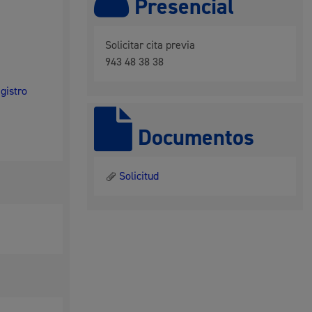
Presencial
 residuos y medioambiente
Solicitar cita previa
943 48 38 38
egistro
Documentos
Solicitud
co y empleo
humanos y convivencia