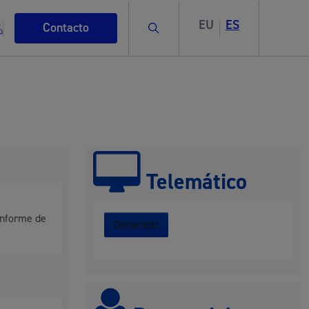
EU
ES
Buscar
Contacto
s
Telemático
 informe de
Comenzar
ismo