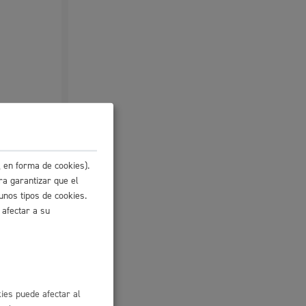
 en forma de cookies).
ra garantizar que el
unos tipos de cookies.
 afectar a su
io
l
Catálogo de trámites
les
ies puede afectar al