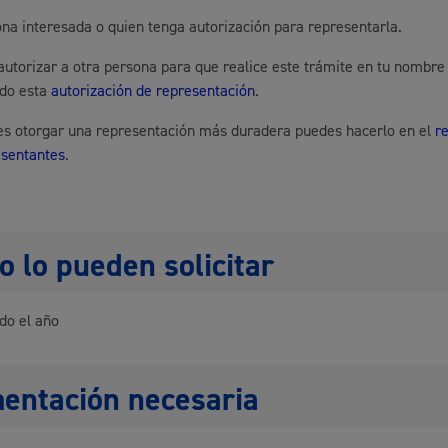
na interesada o quien tenga autorización para representarla.
Espacio público,
utorizar a otra persona para que realice este trámite en tu nombre
ndo esta
autorización de representación
.
res otorgar una representación más duradera puedes hacerlo en el
r
esentantes
.
Euskera
 lo pueden solicitar
Desarrollo económi
do el año
entación necesaria
Igualdad, derechos 