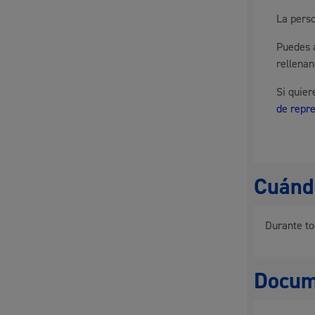
La perso
Movilidad
Puedes a
rellena
Si quie
de repr
Seguridad ciudadana y emergencias
Cuándo
Salud Pública, animales y consumo
Durante to
Docum
Infancia y juventud