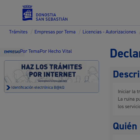
Trámites
/
Empresas por Tema
/
Licencias - Autorizaciones
Servicios
Decla
Por Tema
Por Hecho Vital
EMPRESAS
Descri
Padrón y asuntos personales
Identificación electrónica B@kQ
Iniciar la
La ruina p
los servici
Servicios sociales
Quién 