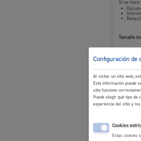
Si se hace 
Docume
Informe
Relaci
Participación ciudadana y asociacionismo
Tamaño m
Configuración de 
Canti
Deporte
Al visitar un sitio web, 
Tasas 
**Anex
Esta información puede se
sitio funcione correctame
1.587,75 €
Puede elegir qué tipo de 
experiencia del sitio y l
Plazo 
La ciudad
Actua
Cookies estri
La ciudad ahora
Notici
Plazo est
Estas cookies s