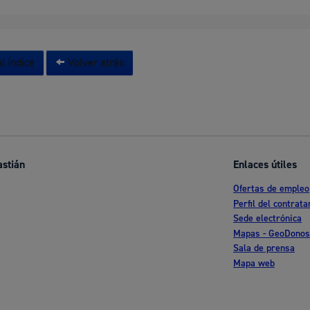
l índice
Volver atrás
astián
Enlaces útiles
Ofertas de empleo
Perfil del contrata
Sede electrónica
Mapas - GeoDonos
Sala de prensa
Mapa web