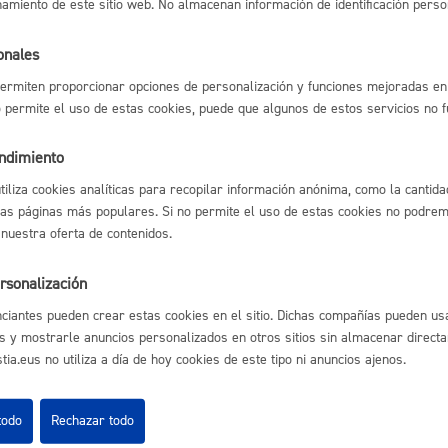
namiento de este sitio web. No almacenan información de identificación perso
e establecer un plazo estimado debido a la diversa casúistica, en cu
s
Calendario fiscal
plazos serán más breves en los casos más graves y urgentes. Se remi
a cultural
Portal de transparencia
onales
nto de ruina regulado en los artículos 19 y siguientes del Real Decr
Reglamento de Disciplina Urbanística.
ermiten proporcionar opciones de personalización y funciones mejoradas en 
no permite el uso de estas cookies, puede que algunos de estos servicios no 
del procedimiento
endimiento
utiliza cookies analíticas para recopilar información anónima, como la cantida
o de la solicitud y documentación o emisión informe técnico (si es de
ación de la documentación, en su caso
las páginas más populares. Si no permite el uso de estas cookies no podremo
 técnico o jurídico.
 nuestra oferta de contenidos.
oa expediente ruina
cación a personas interesadas
inspección y realización informe
rsonalización
e de audiencia a personas interesadas
n dictamen pericial
ciantes pueden crear estas cookies en el sitio. Dichas compañías pueden usa
ra plazo para hacer alegaciones
s y mostrarle anuncios personalizados en otros sitios sin almacenar direct
ación estado de ruina o no.
ia.eus no utiliza a día de hoy cookies de este tipo ni anuncios ajenos.
sable de la tramitación
todo
Rechazar todo