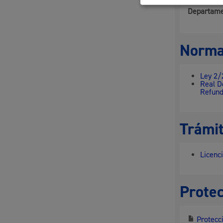
Departame
Norma
Ley 2/
Real D
Refund
Trámit
Licenc
Protec
Protecci