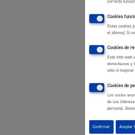
correcto funcio
Descubre la ciudad
No se pued
Aviso
caso, los 
La ciudad futura
Agend
Cookies funci
procedimie
2187/1978 
Estas cookies p
el idioma). Si 
Pasos 
Cookies de r
Este sitio web 
Registr
Subsan
donostia.eus y 
Informe
sitio ni mejorar
Se inc
Notifi
Visita 
Cookies de pe
Tramit
Emisió
Los socios anun
Apertu
de sus interese
Declar
personal. Donost
Respon
Confirmar
Aceptar 