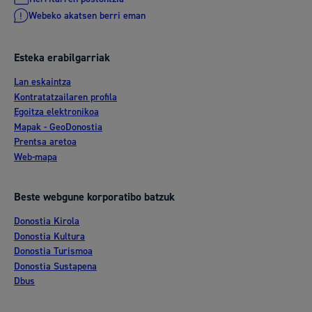
Webeko akatsen berri eman
Esteka erabilgarriak
Lan eskaintza
Kontratatzailaren profila
Egoitza elektronikoa
Mapak - GeoDonostia
Prentsa aretoa
Web-mapa
Beste webgune korporatibo batzuk
Donostia Kirola
Donostia Kultura
Donostia Turismoa
Donostia Sustapena
Dbus