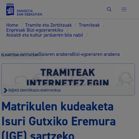
Bilatu
Home
/
Tramite eta Zerbitzuak
/
Tramiteak
/
Enpresak Bizi-egoerarekiko
/
Aisialdi eta kultur jardueren bila nabil
/
Gaiaren arabera
Bizi-egoeraren arabera
ELKARTEAK-ENTITATEAK
B@kQ identifikazio elektronikoa
Matrikulen kudeaketa
Isuri Gutxiko Eremura
(IGE) sartzeko