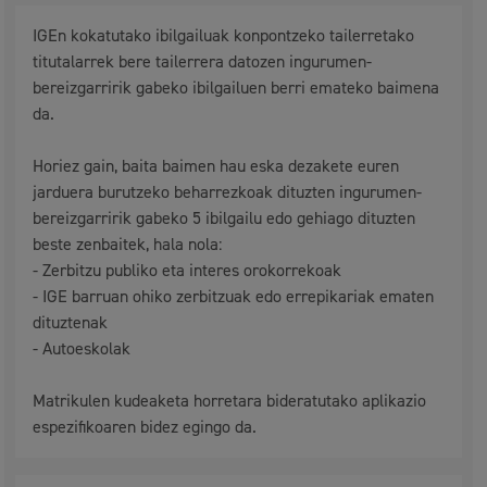
IGEn kokatutako ibilgailuak konpontzeko tailerretako
titutalarrek bere tailerrera datozen ingurumen-
bereizgarririk gabeko ibilgailuen berri emateko baimena
da.
Horiez gain, baita baimen hau eska dezakete euren
jarduera burutzeko beharrezkoak dituzten ingurumen-
bereizgarririk gabeko 5 ibilgailu edo gehiago dituzten
beste zenbaitek, hala nola:
- Zerbitzu publiko eta interes orokorrekoak
- IGE barruan ohiko zerbitzuak edo errepikariak ematen
dituztenak
- Autoeskolak
Matrikulen kudeaketa horretara bideratutako aplikazio
espezifikoaren bidez egingo da.