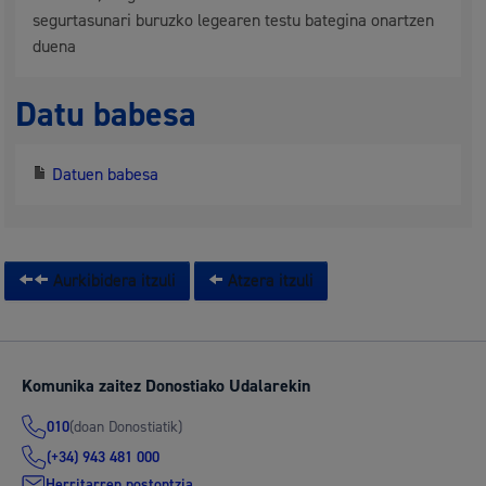
segurtasunari buruzko legearen testu bategina onartzen
duena
Datu babesa
Datuen babesa
Aurkibidera itzuli
Atzera itzuli
Komunika zaitez Donostiako Udalarekin
(doan Donostiatik)
010
(+34) 943 481 000
Herritarren postontzia