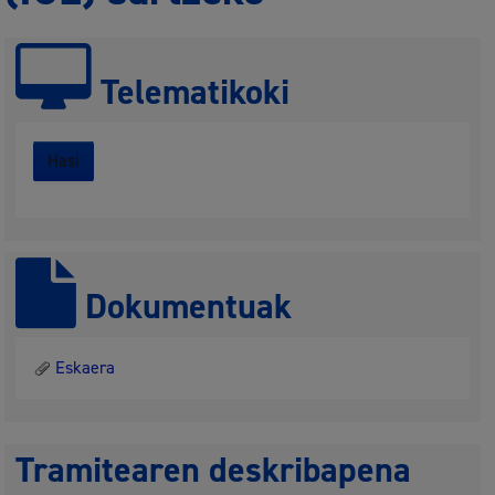
Telematikoki
Hasi
Dokumentuak
Eskaera
Tramitearen deskribapena