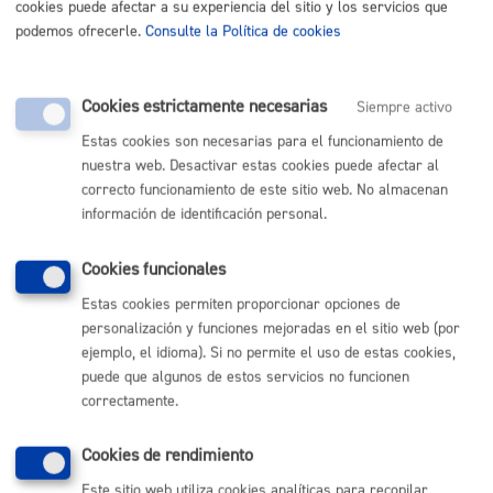
cookies puede afectar a su experiencia del sitio y los servicios que
podemos ofrecerle.
Consulte la Política de cookies
Tamaño máximo anexos:
10 Mb
Cookies estrictamente necesarias
Siempre activo
Cantidad a abonar
Estas cookies son necesarias para el funcionamiento de
nuestra web. Desactivar estas cookies puede afectar al
correcto funcionamiento de este sitio web. No almacenan
Gratuito
información de identificación personal.
Pasos del procedimiento
Cookies funcionales
Estas cookies permiten proporcionar opciones de
personalización y funciones mejoradas en el sitio web (por
Realizar la solicitud
Respuesta a solicitud por teléfono o correo
ejemplo, el idioma). Si no permite el uso de estas cookies,
electrónico
puede que algunos de estos servicios no funcionen
correctamente.
Responsable de la tramitación
Cookies de rendimiento
Este sitio web utiliza cookies analíticas para recopilar