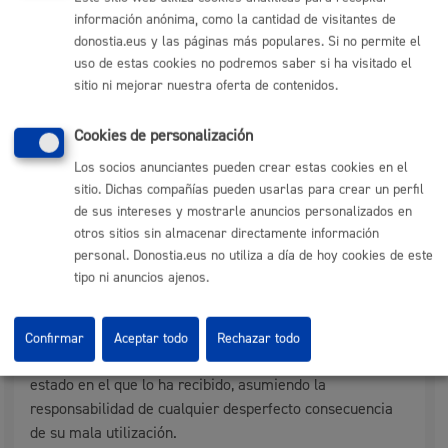
Departamento:
Alcaldía y Grupos Políticos
información anónima, como la cantidad de visitantes de
donostia.eus y las páginas más populares. Si no permite el
uso de estas cookies no podremos saber si ha visitado el
sitio ni mejorar nuestra oferta de contenidos.
Otra información de interés
Cookies de personalización
Requisitos a cumplir
Los socios anunciantes pueden crear estas cookies en el
Las presentaciones se ceñirán al objeto de la
sitio. Dichas compañías pueden usarlas para crear un perfil
convocatoria, y no podrán realizarse comunicaciones
de sus intereses y mostrarle anuncios personalizados en
ajenas al motivo previamente comunicado.
otros sitios sin almacenar directamente información
El acto deberá de realizarse en el espacio ofrecido, no
personal. Donostia.eus no utiliza a día de hoy cookies de este
pudiendo utilizar cualquier otra dependencia o espacio
tipo ni anuncios ajenos.
que no haya sido previamente comunicado y aceptado.
El grupo o asociación convocante se compromete a la
Confirmar
Aceptar todo
Rechazar todo
correcta utilización del espacio y a dejarlo en el mismo
estado en el que lo ha recibido, asumiendo la
responsabilidad de cualquier desperfecto consecuencia
de su mala utilización.