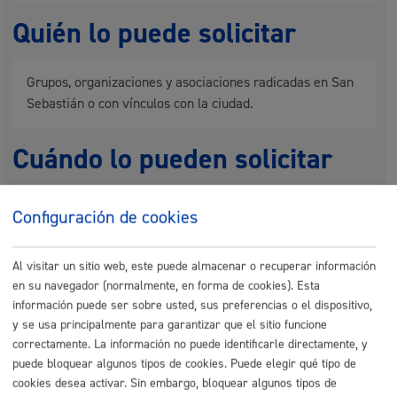
Quién lo puede solicitar
Grupos, organizaciones y asociaciones radicadas en San
Sebastián o con vínculos con la ciudad.
Cuándo lo pueden solicitar
Durante todo el año
Configuración de cookies
Al visitar un sitio web, este puede almacenar o recuperar información
Documentación necesaria
en su navegador (normalmente, en forma de cookies). Esta
información puede ser sobre usted, sus preferencias o el dispositivo,
y se usa principalmente para garantizar que el sitio funcione
Al realizar la solicitud, facilitar los siguientes datos:
correctamente. La información no puede identificarle directamente, y
- teléfono
puede bloquear algunos tipos de cookies. Puede elegir qué tipo de
- correo electrónico de contacto
cookies desea activar. Sin embargo, bloquear algunos tipos de
- identificar a una persona responsable del acto