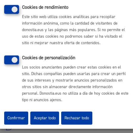
expediente
* Online con certificado electrónico
Cookies de rendimiento
Este sitio web utiliza cookies analíticas para recopilar
ONLINE
información anónima, como la cantidad de visitantes de
PRESENCIAL
donostia.eus y las páginas más populares. Si no permite el
TELÉFONO
uso de estas cookies no podremos saber si ha visitado el
MÁQUINA
sitio ni mejorar nuestra oferta de contenidos.
Cookies de personalización
Volver al índice
Volver atrás
Los socios anunciantes pueden crear estas cookies en el
sitio. Dichas compañías pueden usarlas para crear un perfil
de sus intereses y mostrarle anuncios personalizados en
otros sitios sin almacenar directamente información
Comunícate con el Ayuntamiento de Donostia / San
Sebastián
personal. Donostia.eus no utiliza a día de hoy cookies de este
tipo ni anuncios ajenos.
(gratuito desde Donostia / San Sebastián)
010
(+34) 943 481 000
Confirmar
Aceptar todo
Rechazar todo
Buzón de la ciudadanía
Informar de un error en la web