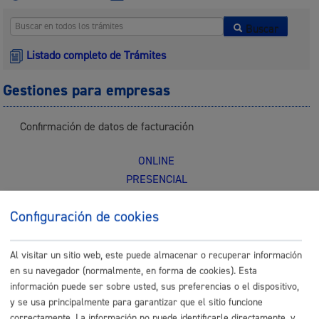
Buscar
Listado completo de Trámites
Gestiones para empresas
Confirmación de datos de facturación
ONLINE
PRESENCIAL
TELÉFONO
Configuración de cookies
MÁQUINA
Consulta, corrección y traducción de textos breves
Al visitar un sitio web, este puede almacenar o recuperar información
en su navegador (normalmente, en forma de cookies). Esta
ONLINE
información puede ser sobre usted, sus preferencias o el dispositivo,
PRESENCIAL
y se usa principalmente para garantizar que el sitio funcione
correctamente. La información no puede identificarle directamente, y