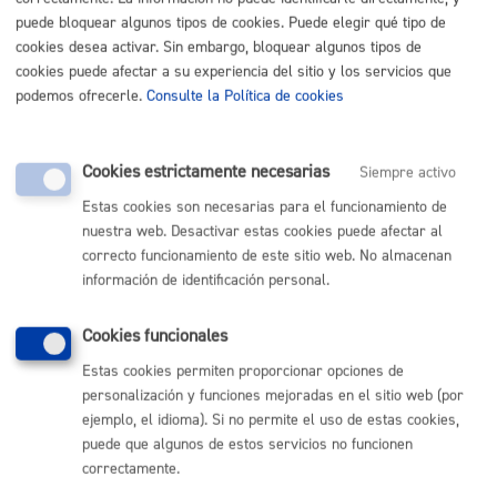
TELÉFONO
puede bloquear algunos tipos de cookies. Puede elegir qué tipo de
MÁQUINA
cookies desea activar. Sin embargo, bloquear algunos tipos de
cookies puede afectar a su experiencia del sitio y los servicios que
Envío de factura electrónica
podemos ofrecerle.
Consulte la Política de cookies
ONLINE
PRESENCIAL
Cookies estrictamente necesarias
Siempre activo
TELÉFONO
Estas cookies son necesarias para el funcionamiento de
MÁQUINA
nuestra web. Desactivar estas cookies puede afectar al
correcto funcionamiento de este sitio web. No almacenan
Fianzas y garantías: depósito y/o devolución
* Online con
información de identificación personal.
certificado electrónico
Cookies funcionales
ONLINE
Estas cookies permiten proporcionar opciones de
PRESENCIAL
personalización y funciones mejoradas en el sitio web (por
TELÉFONO
ejemplo, el idioma). Si no permite el uso de estas cookies,
MÁQUINA
puede que algunos de estos servicios no funcionen
correctamente.
Registro general: presentar alegaciones o recursos en un