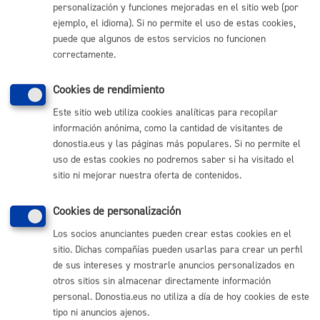
personalización y funciones mejoradas en el sitio web (por
social
ejemplo, el idioma). Si no permite el uso de estas cookies,
puede que algunos de estos servicios no funcionen
ONLINE
correctamente.
PRESENCIAL
TELÉFONO
Cookies de rendimiento
MÁQUINA
Este sitio web utiliza cookies analíticas para recopilar
información anónima, como la cantidad de visitantes de
Escuela Música y Danza - Utilización gratuita de espacios
donostia.eus y las páginas más populares. Si no permite el
mediante convenio
uso de estas cookies no podremos saber si ha visitado el
sitio ni mejorar nuestra oferta de contenidos.
ONLINE
PRESENCIAL
Cookies de personalización
TELÉFONO
Los socios anunciantes pueden crear estas cookies en el
MÁQUINA
sitio. Dichas compañías pueden usarlas para crear un perfil
de sus intereses y mostrarle anuncios personalizados en
otros sitios sin almacenar directamente información
personal. Donostia.eus no utiliza a día de hoy cookies de este
Volver al índice
Volver atrás
tipo ni anuncios ajenos.