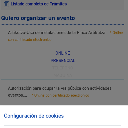
Listado completo de Trámites
Quiero organizar un evento
Artikutza-Uso de instalaciones de la Finca Artikutza
* Online
con certificado electrónico
ONLINE
PRESENCIAL
TELÉFONO
MÁQUINA
Autorización para ocupar la vía pública con actividades,
eventos,...
* Online con certificado electrónico
ONLINE
Configuración de cookies
PRESENCIAL
TELÉFONO