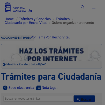
Buscar
Home
/
Trámites y Servicios
/
Trámites
/
Ciudadanía por Hecho Vital
/
Quiero organizar un evento
Por Tema
Por Hecho Vital
ASOCIACIONES-ENTIDADES
Identificación electrónica B@kQ
Trámites para Ciudadanía
Sede electrónica
Nota legal
Buscar