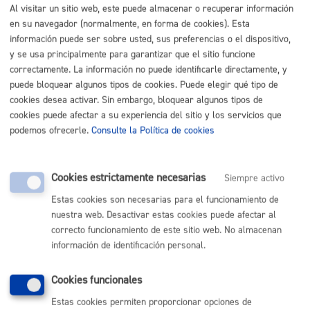
MÁQUINA
Al visitar un sitio web, este puede almacenar o recuperar información
en su navegador (normalmente, en forma de cookies). Esta
Autorización para ocupar la vía pública con vehículo o
información puede ser sobre usted, sus preferencias o el dispositivo,
y se usa principalmente para garantizar que el sitio funcione
accesos puntuales
* Online con certificado electrónico
correctamente. La información no puede identificarle directamente, y
puede bloquear algunos tipos de cookies. Puede elegir qué tipo de
ONLINE
cookies desea activar. Sin embargo, bloquear algunos tipos de
PRESENCIAL
cookies puede afectar a su experiencia del sitio y los servicios que
TELÉFONO
podemos ofrecerle.
Consulte la Política de cookies
MÁQUINA
Escuela Música y Danza - Solicitud de actuaciones de la
Cookies estrictamente necesarias
Siempre activo
Banda de Txistularis
Estas cookies son necesarias para el funcionamiento de
nuestra web. Desactivar estas cookies puede afectar al
ONLINE
correcto funcionamiento de este sitio web. No almacenan
PRESENCIAL
información de identificación personal.
TELÉFONO
MÁQUINA
Cookies funcionales
Estas cookies permiten proporcionar opciones de
Escuela Música y Danza - Solicitud de conciertos de carácter