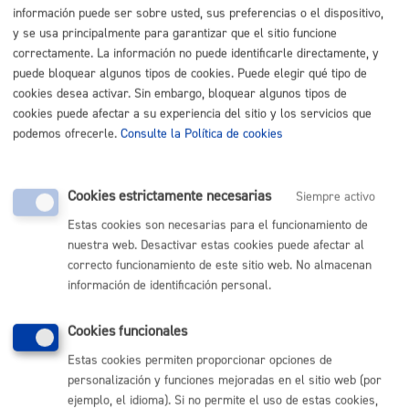
información puede ser sobre usted, sus preferencias o el dispositivo,
Buscar
y se usa principalmente para garantizar que el sitio funcione
correctamente. La información no puede identificarle directamente, y
Listado completo de Trámites
puede bloquear algunos tipos de cookies. Puede elegir qué tipo de
cookies desea activar. Sin embargo, bloquear algunos tipos de
cookies puede afectar a su experiencia del sitio y los servicios que
Pago mis Impuestos-Beneficios fiscales
podemos ofrecerle.
Consulte la Política de cookies
Certificados y duplicados de recibos
Cookies estrictamente necesarias
Siempre activo
Estas cookies son necesarias para el funcionamiento de
Pagos y solicitudes de contenido económico
nuestra web. Desactivar estas cookies puede afectar al
correcto funcionamiento de este sitio web. No almacenan
información de identificación personal.
Volver al índice
Volver atrás
Cookies funcionales
Estas cookies permiten proporcionar opciones de
Comunícate con el Ayuntamiento de Donostia / San
personalización y funciones mejoradas en el sitio web (por
Sebastián
ejemplo, el idioma). Si no permite el uso de estas cookies,