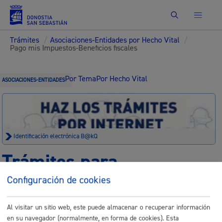
Buscar
Trámites
/
Asociaciones-Entidades por Hecho Vital
/
Pago mis Impuestos-Beneficios fiscales
Por Tema
Por Hecho Vital
ASOCIACIONES-ENTIDADES
Identificación electrónica B@kQ
Trámites para
Asociaciones-Entidades
Configuración de cookies
Al visitar un sitio web, este puede almacenar o recuperar información
Sede electrónica
Nota legal
en su navegador (normalmente, en forma de cookies). Esta