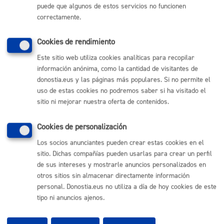
puede que algunos de estos servicios no funcionen
(gratuito desde Donostia / San Sebastián)
010
correctamente.
(+34) 943 481 000
Buzón de la ciudadanía
Cookies de rendimiento
Informar de un error en la web
Este sitio web utiliza cookies analíticas para recopilar
información anónima, como la cantidad de visitantes de
Enlaces útiles
donostia.eus y las páginas más populares. Si no permite el
uso de estas cookies no podremos saber si ha visitado el
Ofertas de empleo
sitio ni mejorar nuestra oferta de contenidos.
Perfil del contratante
Sede electrónica
Cookies de personalización
Mapas - GeoDonostia
Sala de prensa
Los socios anunciantes pueden crear estas cookies en el
Mapa web
sitio. Dichas compañías pueden usarlas para crear un perfil
de sus intereses y mostrarle anuncios personalizados en
otros sitios sin almacenar directamente información
Otras páginas web corporativas
personal. Donostia.eus no utiliza a día de hoy cookies de este
Donostia Kirola
tipo ni anuncios ajenos.
Donostia Kultura
Donostia Turismo