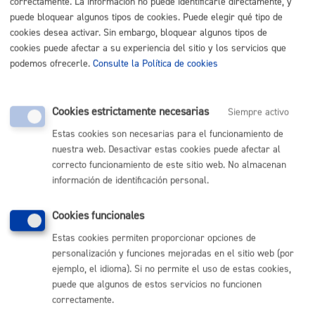
correctamente. La información no puede identificarle directamente, y
MÁQUINA
puede bloquear algunos tipos de cookies. Puede elegir qué tipo de
cookies desea activar. Sin embargo, bloquear algunos tipos de
Consultas y certificados urbanísticos
* Online con certificado
cookies puede afectar a su experiencia del sitio y los servicios que
electrónico
podemos ofrecerle.
Consulte la Política de cookies
ONLINE
PRESENCIAL
Cookies estrictamente necesarias
Siempre activo
TELÉFONO
Estas cookies son necesarias para el funcionamiento de
MÁQUINA
nuestra web. Desactivar estas cookies puede afectar al
correcto funcionamiento de este sitio web. No almacenan
Descarga y duplicado de recibos
información de identificación personal.
ONLINE
Cookies funcionales
PRESENCIAL
Estas cookies permiten proporcionar opciones de
TELÉFONO
personalización y funciones mejoradas en el sitio web (por
MÁQUINA
ejemplo, el idioma). Si no permite el uso de estas cookies,
puede que algunos de estos servicios no funcionen
Solicitud informes de intervención: Guardia Municipal y
correctamente.
Servicio de Prevención, Extinción de Incendios y