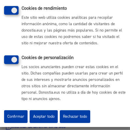
Salvamento
* Online con certificado electrónico
Cookies de rendimiento
Este sitio web utiliza cookies analíticas para recopilar
ONLINE
información anónima, como la cantidad de visitantes de
PRESENCIAL
donostia.eus y las páginas más populares. Si no permite el
TELÉFONO
uso de estas cookies no podremos saber si ha visitado el
MÁQUINA
sitio ni mejorar nuestra oferta de contenidos.
Cookies de personalización
Volver al índice
Volver atrás
Los socios anunciantes pueden crear estas cookies en el
sitio. Dichas compañías pueden usarlas para crear un perfil
de sus intereses y mostrarle anuncios personalizados en
otros sitios sin almacenar directamente información
Comunícate con el Ayuntamiento de Donostia / San
personal. Donostia.eus no utiliza a día de hoy cookies de este
Sebastián
tipo ni anuncios ajenos.
(gratuito desde Donostia / San Sebastián)
010
(+34) 943 481 000
Confirmar
Aceptar todo
Rechazar todo
Buzón de la ciudadanía
Informar de un error en la web