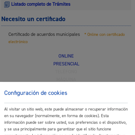
Listado completo de Trámites
Necesito un certificado
Certificado de acuerdos municipales
* Online con certificado
electrónico
ONLINE
PRESENCIAL
TELÉFONO
MÁQUINA
Configuración de cookies
Certificado de estar al corriente en el pago
* Online con
certificado electrónico
Al visitar un sitio web, este puede almacenar o recuperar información
ONLINE
en su navegador (normalmente, en forma de cookies). Esta
PRESENCIAL
información puede ser sobre usted, sus preferencias o el dispositivo,
y se usa principalmente para garantizar que el sitio funcione
TELÉFONO