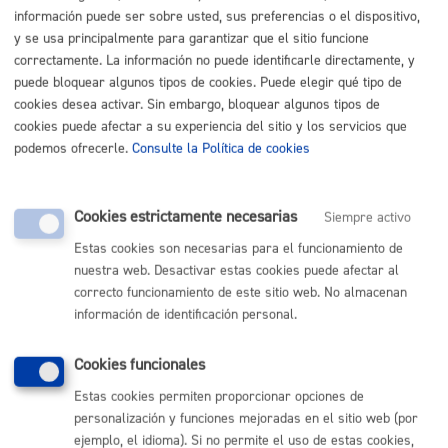
Listado completo de Trámites
información puede ser sobre usted, sus preferencias o el dispositivo,
y se usa principalmente para garantizar que el sitio funcione
Necesito apoyo social
correctamente. La información no puede identificarle directamente, y
puede bloquear algunos tipos de cookies. Puede elegir qué tipo de
cookies desea activar. Sin embargo, bloquear algunos tipos de
Registro general: presentar alegaciones o recursos en un
cookies puede afectar a su experiencia del sitio y los servicios que
expediente
* Online con certificado electrónico
podemos ofrecerle.
Consulte la Política de cookies
ONLINE
PRESENCIAL
Cookies estrictamente necesarias
Siempre activo
TELÉFONO
Estas cookies son necesarias para el funcionamiento de
MÁQUINA
nuestra web. Desactivar estas cookies puede afectar al
correcto funcionamiento de este sitio web. No almacenan
información de identificación personal.
Volver al índice
Volver atrás
Cookies funcionales
Estas cookies permiten proporcionar opciones de
Comunícate con el Ayuntamiento de Donostia / San
personalización y funciones mejoradas en el sitio web (por
Sebastián
ejemplo, el idioma). Si no permite el uso de estas cookies,