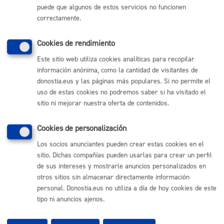
puede que algunos de estos servicios no funcionen
(gratuito desde Donostia / San Sebastián)
010
correctamente.
(+34) 943 481 000
Buzón de la ciudadanía
Cookies de rendimiento
Informar de un error en la web
Este sitio web utiliza cookies analíticas para recopilar
información anónima, como la cantidad de visitantes de
donostia.eus y las páginas más populares. Si no permite el
Enlaces útiles
uso de estas cookies no podremos saber si ha visitado el
Ofertas de empleo
sitio ni mejorar nuestra oferta de contenidos.
Perfil del contratante
Sede electrónica
Cookies de personalización
Mapas - GeoDonostia
Sala de prensa
Los socios anunciantes pueden crear estas cookies en el
Mapa web
sitio. Dichas compañías pueden usarlas para crear un perfil
de sus intereses y mostrarle anuncios personalizados en
otros sitios sin almacenar directamente información
Otras páginas web corporativas
personal. Donostia.eus no utiliza a día de hoy cookies de este
tipo ni anuncios ajenos.
Donostia Kirola
Donostia Kultura
Donostia Turismo