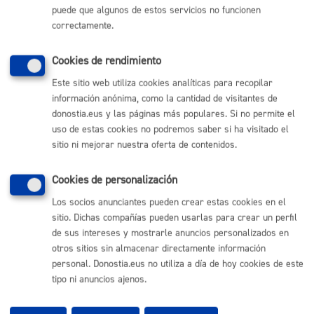
puede que algunos de estos servicios no funcionen
(gratuito desde Donostia / San Sebastián)
010
correctamente.
(+34) 943 481 000
Buzón de la ciudadanía
Cookies de rendimiento
Informar de un error en la web
Este sitio web utiliza cookies analíticas para recopilar
información anónima, como la cantidad de visitantes de
donostia.eus y las páginas más populares. Si no permite el
Enlaces útiles
uso de estas cookies no podremos saber si ha visitado el
Ofertas de empleo
sitio ni mejorar nuestra oferta de contenidos.
Perfil del contratante
Sede electrónica
Cookies de personalización
Mapas - GeoDonostia
Sala de prensa
Los socios anunciantes pueden crear estas cookies en el
Mapa web
sitio. Dichas compañías pueden usarlas para crear un perfil
de sus intereses y mostrarle anuncios personalizados en
otros sitios sin almacenar directamente información
Otras páginas web corporativas
personal. Donostia.eus no utiliza a día de hoy cookies de este
tipo ni anuncios ajenos.
Donostia Kirola
Donostia Kultura
Donostia Turismo