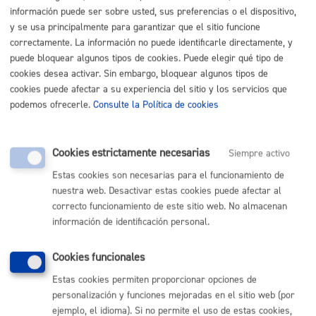
Listado completo de Trámites
información puede ser sobre usted, sus preferencias o el dispositivo,
y se usa principalmente para garantizar que el sitio funcione
Llego, vivo en Donostia
correctamente. La información no puede identificarle directamente, y
puede bloquear algunos tipos de cookies. Puede elegir qué tipo de
cookies desea activar. Sin embargo, bloquear algunos tipos de
Registro general: presentar alegaciones o recursos en un
cookies puede afectar a su experiencia del sitio y los servicios que
expediente
* Online con certificado electrónico
podemos ofrecerle.
Consulte la Política de cookies
ONLINE
PRESENCIAL
Cookies estrictamente necesarias
Siempre activo
TELÉFONO
Estas cookies son necesarias para el funcionamiento de
MÁQUINA
nuestra web. Desactivar estas cookies puede afectar al
correcto funcionamiento de este sitio web. No almacenan
información de identificación personal.
Volver al índice
Volver atrás
Cookies funcionales
Estas cookies permiten proporcionar opciones de
Comunícate con el Ayuntamiento de Donostia / San
personalización y funciones mejoradas en el sitio web (por
Sebastián
ejemplo, el idioma). Si no permite el uso de estas cookies,