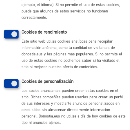
ejemplo, el idioma). Si no permite el uso de estas cookies,
Comunícate con el Ayuntamiento de Donostia / San
Sebastián
puede que algunos de estos servicios no funcionen
correctamente.
(gratuito desde Donostia / San Sebastián)
010
(+34) 943 481 000
Cookies de rendimiento
Buzón de la ciudadanía
Este sitio web utiliza cookies analíticas para recopilar
Informar de un error en la web
información anónima, como la cantidad de visitantes de
donostia.eus y las páginas más populares. Si no permite el
uso de estas cookies no podremos saber si ha visitado el
Enlaces útiles
sitio ni mejorar nuestra oferta de contenidos.
Ofertas de empleo
Perfil del contratante
Cookies de personalización
Sede electrónica
Mapas - GeoDonostia
Los socios anunciantes pueden crear estas cookies en el
Sala de prensa
sitio. Dichas compañías pueden usarlas para crear un perfil
Mapa web
de sus intereses y mostrarle anuncios personalizados en
otros sitios sin almacenar directamente información
personal. Donostia.eus no utiliza a día de hoy cookies de este
Otras páginas web corporativas
tipo ni anuncios ajenos.
Donostia Kirola