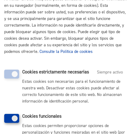
en su navegador (normalmente, en forma de cookies). Esta
Buscar
información puede ser sobre usted, sus preferencias o el dispositivo,
Listado completo de Trámites
y se usa principalmente para garantizar que el sitio funcione
correctamente. La información no puede identificarle directamente, y
Fallece una persona de la familia
puede bloquear algunos tipos de cookies. Puede elegir qué tipo de
cookies desea activar. Sin embargo, bloquear algunos tipos de
cookies puede afectar a su experiencia del sitio y los servicios que
Domiciliación bancaria y domicilio fiscal
* Online con
podemos ofrecerle.
Consulte la Política de cookies
certificado electrónico
ONLINE
Cookies estrictamente necesarias
Siempre activo
PRESENCIAL
Estas cookies son necesarias para el funcionamiento de
TELÉFONO
nuestra web. Desactivar estas cookies puede afectar al
MÁQUINA
correcto funcionamiento de este sitio web. No almacenan
información de identificación personal.
Volver al índice
Volver atrás
Cookies funcionales
Estas cookies permiten proporcionar opciones de
personalización y funciones mejoradas en el sitio web (por