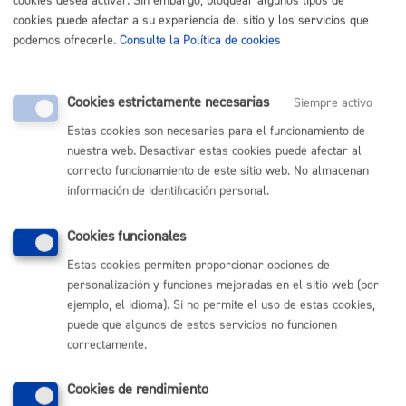
cookies desea activar. Sin embargo, bloquear algunos tipos de
TELÉFONO
cookies puede afectar a su experiencia del sitio y los servicios que
MÁQUINA
podemos ofrecerle.
Consulte la Política de cookies
Cementerios: Renuncia a sepultura
* Online con certificado
electrónico
Cookies estrictamente necesarias
Siempre activo
Estas cookies son necesarias para el funcionamiento de
ONLINE
nuestra web. Desactivar estas cookies puede afectar al
PRESENCIAL
correcto funcionamiento de este sitio web. No almacenan
TELÉFONO
información de identificación personal.
MÁQUINA
Cookies funcionales
Cementerios: reserva de espacio para la celebración de
Estas cookies permiten proporcionar opciones de
Funerales Civiles
* Online con certificado electrónico
personalización y funciones mejoradas en el sitio web (por
ejemplo, el idioma). Si no permite el uso de estas cookies,
ONLINE
puede que algunos de estos servicios no funcionen
PRESENCIAL
correctamente.
TELÉFONO
MÁQUINA
Cookies de rendimiento