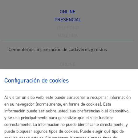
ONLINE
PRESENCIAL
TELÉFONO
MÁQUINA
Cementerios: incineración de cadáveres y restos
ONLINE
PRESENCIAL
Configuración de cookies
TELÉFONO
MÁQUINA
Al visitar un sitio web, este puede almacenar o recuperar información
Cementerios: reducción de restos
* Online con certificado
en su navegador (normalmente, en forma de cookies). Esta
electrónico
información puede ser sobre usted, sus preferencias o el dispositivo,
y se usa principalmente para garantizar que el sitio funcione
ONLINE
correctamente. La información no puede identificarle directamente, y
puede bloquear algunos tipos de cookies. Puede elegir qué tipo de
PRESENCIAL