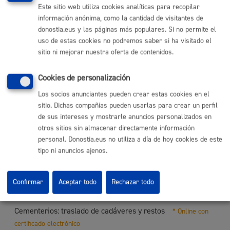
Este sitio web utiliza cookies analíticas para recopilar
Cementerios: Trabajos de marmolería y limpieza de
información anónima, como la cantidad de visitantes de
sepulturas
donostia.eus y las páginas más populares. Si no permite el
uso de estas cookies no podremos saber si ha visitado el
ONLINE
sitio ni mejorar nuestra oferta de contenidos.
PRESENCIAL
TELÉFONO
Cookies de personalización
MÁQUINA
Los socios anunciantes pueden crear estas cookies en el
sitio. Dichas compañías pueden usarlas para crear un perfil
Cementerios: transmisión de titularidad de sepultura
*
de sus intereses y mostrarle anuncios personalizados en
Online con certificado electrónico
otros sitios sin almacenar directamente información
personal. Donostia.eus no utiliza a día de hoy cookies de este
ONLINE
tipo ni anuncios ajenos.
PRESENCIAL
TELÉFONO
Confirmar
Aceptar todo
Rechazar todo
MÁQUINA
Cementerios: traslado de cadáveres y restos
* Online con
certificado electrónico