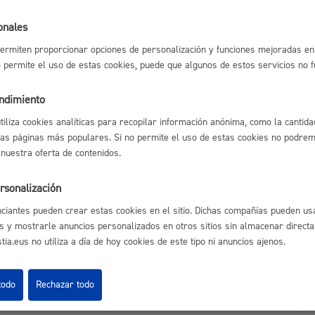
l índice
Volver atrás
Espacio público,
onales
ermiten proporcionar opciones de personalización y funciones mejoradas en 
no permite el uso de estas cookies, puede que algunos de estos servicios no 
astián
Enlaces útiles
endimiento
Euskera
Ofertas de empleo
utiliza cookies analíticas para recopilar información anónima, como la cantida
Perfil del contrata
las páginas más populares. Si no permite el uso de estas cookies no podremo
Sede electrónica
 nuestra oferta de contenidos.
Mapas - GeoDonos
Sala de prensa
rsonalización
Mapa web
Desarrollo económi
ciantes pueden crear estas cookies en el sitio. Dichas compañías pueden usa
s y mostrarle anuncios personalizados en otros sitios sin almacenar direct
ia.eus no utiliza a día de hoy cookies de este tipo ni anuncios ajenos.
Igualdad, derechos 
todo
Rechazar todo
Aviso legal
Pol
 Ijentea 1,