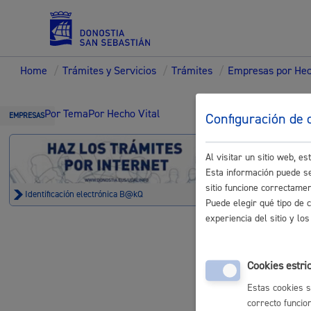
Home
/
Trámites y Servicios
/
Trámites
/
Empresas por Hec
Servicios
Trámi
Por Tema
Por Hecho Vital
Configuración de 
EMPRESAS
Al visitar un sitio web, 
Padrón y asuntos personales
Esta información puede se
sitio funcione correctame
Identificación electrónica B@kQ
Denuncia
Puede elegir qué tipo de 
experiencia del sitio y l
Denuncias p
Servicios sociales
Cookies estri
Estas cookies s
correcto funcio