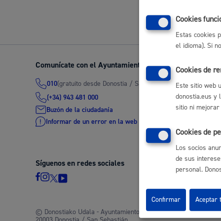
Volver a
Movilidad
Cookies funci
Estas cookies p
el idioma). Si 
Comunícate con el Ayuntamiento de Donostia / San Seb
Cookies de r
Seguridad ciudadana y emergencias
(gratuito desde Donostia / San Sebastián)
010
Este sitio web 
donostia.eus y 
(+34) 943 481 000
sitio ni mejorar
Buzón de la ciudadanía
Informar de un error en la web
Cookies de pe
Salud Pública, animales y consumo
Los socios anun
de sus interese
Síguenos en redes sociales
personal. Donost
Infancia y juventud
Confirmar
Aceptar 
© Donostiako Udala - Ayuntamiento de Donostia / San Sebastián
20003 Donostia / San Sebastián