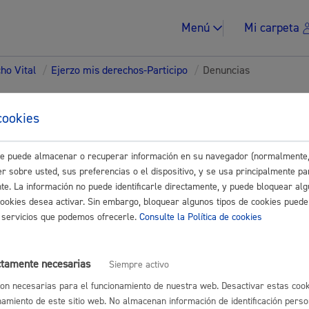
Menú
Mi carpeta
ho Vital
/
Ejerzo mis derechos-Participo
/
Denuncias
tes para Empresas
cookies
este puede almacenar o recuperar información en su navegador (normalmente,
Impuestos y multa
Buscar
r sobre usted, sus preferencias o el dispositivo, y se usa principalmente pa
nte. La información no puede identificarle directamente, y puede bloquear alg
s
cookies desea activar. Sin embargo, bloquear algunos tipos de cookies puede
os servicios que podemos ofrecerle.
Consulte la Política de cookies
or Infracciones urbanísticas: obras o actividades
* Online con certif
Vivienda y urban
ctamente necesarias
Siempre activo
on necesarias para el funcionamiento de nuestra web. Desactivar estas cook
namiento de este sitio web. No almacenan información de identificación perso