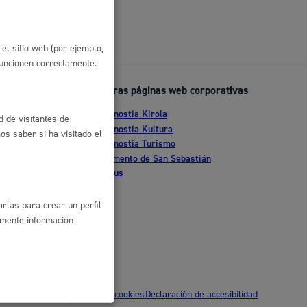
 residuos y medioambiente
el sitio web (por ejemplo,
funcionen correctamente.
Otras páginas web corporativas
Donostia Kirola
d de visitantes de
nte
Donostia Kultura
s saber si ha visitado el
Donostia Turismo
tia
Fomento de San Sebastián
Dbus
co y empleo
rlas para crear un perfil
amente información
humanos y convivencia
ítica de privacidad
Política de cookies
Declaración de accesibilidad