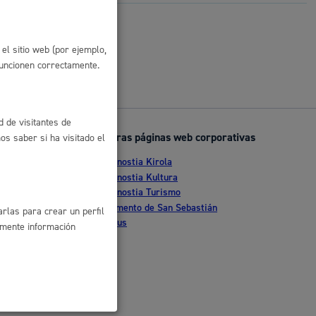
 residuos y medioambiente
el sitio web (por ejemplo,
funcionen correctamente.
d de visitantes de
Otras páginas web corporativas
s saber si ha visitado el
Donostia Kirola
nte
Donostia Kultura
Donostia Turismo
co y empleo
tia
Fomento de San Sebastián
rlas para crear un perfil
Dbus
amente información
humanos y convivencia