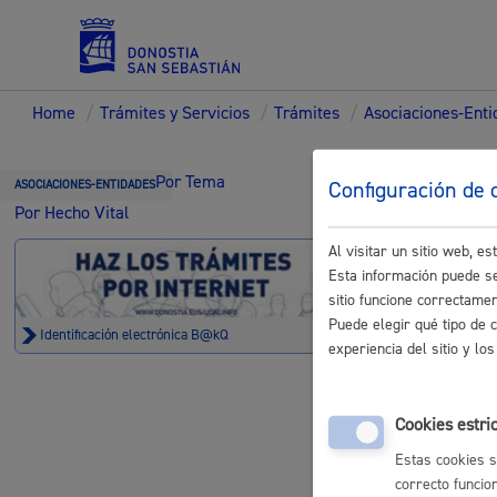
Home
/
Trámites y Servicios
/
Trámites
/
Asociaciones-Enti
Servicios
Trámi
Por Tema
Configuración de 
ASOCIACIONES-ENTIDADES
Por Hecho Vital
Entid
Al visitar un sitio web, 
Padrón y asuntos personales
Esta información puede se
sitio funcione correctame
Puede elegir qué tipo de 
Identificación electrónica B@kQ
experiencia del sitio y l
Busco, ten
Servicios sociales
Cookies estri
Registro g
Estas cookies s
electrónico
correcto funcio