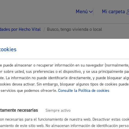
Menú
Mi carpeta
dades por Hecho Vital
/
Busco, tengo vivienda o local
tes para Asociaciones-
cookies
ades
este puede almacenar o recuperar información en su navegador (normalmente,
Impuestos y multa
r sobre usted, sus preferencias o el dispositivo, y se usa principalmente pa
nte. La información no puede identificarle directamente, y puede bloquear alg
Buscar
cookies desea activar. Sin embargo, bloquear algunos tipos de cookies puede
os servicios que podemos ofrecerle.
Consulte la Política de cookies
go vivienda o local
Vivienda y urban
ctamente necesarias
Siempre activo
eneral: presentar alegaciones o recursos en un expediente
* Online 
on necesarias para el funcionamiento de nuestra web. Desactivar estas cook
namiento de este sitio web. No almacenan información de identificación perso