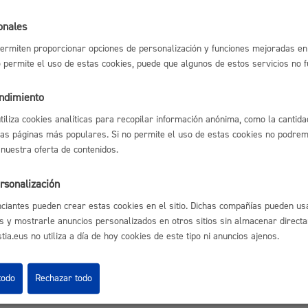
Espacio público,
onales
l índice
Volver atrás
ermiten proporcionar opciones de personalización y funciones mejoradas en 
no permite el uso de estas cookies, puede que algunos de estos servicios no 
endimiento
Euskera
utiliza cookies analíticas para recopilar información anónima, como la cantida
astián
Enlaces útiles
las páginas más populares. Si no permite el uso de estas cookies no podremo
 nuestra oferta de contenidos.
Ofertas de empleo
Perfil del contrata
rsonalización
Sede electrónica
Desarrollo económi
Mapas - GeoDonos
ciantes pueden crear estas cookies en el sitio. Dichas compañías pueden usa
Sala de prensa
s y mostrarle anuncios personalizados en otros sitios sin almacenar direct
Mapa web
ia.eus no utiliza a día de hoy cookies de este tipo ni anuncios ajenos.
Igualdad, derechos 
todo
Rechazar todo