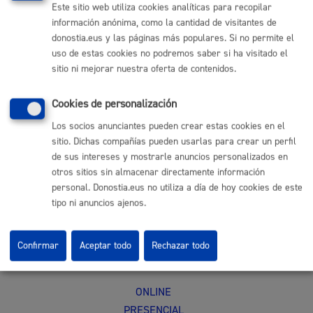
con certificado electrónico
Este sitio web utiliza cookies analíticas para recopilar
información anónima, como la cantidad de visitantes de
ONLINE
donostia.eus y las páginas más populares. Si no permite el
uso de estas cookies no podremos saber si ha visitado el
PRESENCIAL
sitio ni mejorar nuestra oferta de contenidos.
TELÉFONO
MÁQUINA
Cookies de personalización
Licencia de obra menor exprés en vivienda
* Online con
Los socios anunciantes pueden crear estas cookies en el
certificado electrónico
sitio. Dichas compañías pueden usarlas para crear un perfil
de sus intereses y mostrarle anuncios personalizados en
ONLINE
otros sitios sin almacenar directamente información
personal. Donostia.eus no utiliza a día de hoy cookies de este
PRESENCIAL
tipo ni anuncios ajenos.
TELÉFONO
MÁQUINA
Confirmar
Aceptar todo
Rechazar todo
Licencia de Obras en locales
* Online con certificado electrónico
ONLINE
PRESENCIAL