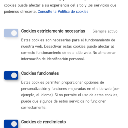
MÁQUINA
cookies puede afectar a su experiencia del sitio y los servicios que
podemos ofrecerle.
Consulte la Política de cookies
Licencia de actividad clasificada y/u Obras en locales
*
Online con certificado electrónico
Cookies estrictamente necesarias
Siempre activo
ONLINE
Estas cookies son necesarias para el funcionamiento de
PRESENCIAL
nuestra web. Desactivar estas cookies puede afectar al
correcto funcionamiento de este sitio web. No almacenan
TELÉFONO
información de identificación personal.
MÁQUINA
Cookies funcionales
Licencia de obra mayor
* Online con certificado electrónico
Estas cookies permiten proporcionar opciones de
ONLINE
personalización y funciones mejoradas en el sitio web (por
PRESENCIAL
ejemplo, el idioma). Si no permite el uso de estas cookies,
puede que algunos de estos servicios no funcionen
TELÉFONO
correctamente.
MÁQUINA
Cookies de rendimiento
Licencia de obra menor en edificios residenciales
* Online