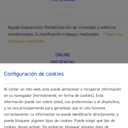
TELÉFONO
MÁQUINA
Ayuda-Subvención: Rehabilitación de viviendas y edificios
residenciales: 3-Justificación trabajos realizados
* Online con
certificado electrónico
ONLINE
PRESENCIAL
TELÉFONO
Configuración de cookies
MÁQUINA
Al visitar un sitio web, este puede almacenar o recuperar información
Comunicación previa de obras en comercio minorista y/o de
en su navegador (normalmente, en forma de cookies). Esta
servicios
* Online con certificado electrónico
información puede ser sobre usted, sus preferencias o el dispositivo,
y se usa principalmente para garantizar que el sitio funcione
ONLINE
correctamente. La información no puede identificarle directamente, y
PRESENCIAL
puede bloquear algunos tipos de cookies. Puede elegir qué tipo de
TELÉFONO
cookies desea activar. Sin embargo, bloquear algunos tipos de